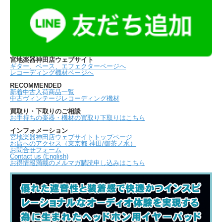
宮地楽器神田店ウェブサイト
ギター、ベース、エフェクターページへ
レコーディング機材ページへ
RECOMMENDED
新着中古入荷商品一覧
中古ヴィンテージレコーディング機材
買取り・下取りのご相談
お手持ちの楽器・機材の買取り下取りはこちら
インフォメーション
宮地楽器神田店ウェブサイトトップページ
お店へのアクセス（東京都 神田/御茶ノ水）
お問合せフォーム
Contact us (English)
お得情報満載のメルマガ購読申し込みはこちら