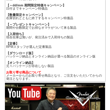
【～dd/mm 期間限定特価キャンペーン】
日付までキャンペーン特価品
【数量限定キャンペーン】
在庫切れとともに終了するキャンペーン特価品
【～プレゼントキャンペーン】
期間や台数限定でお得なオマケがついて来る製品
【入荷待ち】
現在在庫は無いが、発注済みで入荷待ちの製品
【定番】
RPMスタッフが選んだ定番製品
【ダウンロード版】
パッケージ納品とオンライン納品が選べる製品のオンライン版
【オンライン納品】
元々パッケージが存在しない製品
お取り寄せ商品について
メーカーからのお取り寄せ商品となり、ご注文をいただいてからの
発注となります。