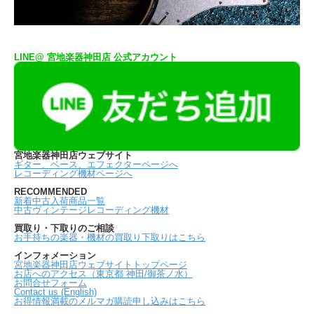
LINE@ 宮地楽器神田店 公式アカウント
宮地楽器神田店ウェブサイト
ギター、ベース、エフェクターページへ
レコーディング機材ページへ
RECOMMENDED
新着中古入荷商品一覧
中古ヴィンテージレコーディング機材
買取り・下取りのご相談
お手持ちの楽器・機材の買取り下取りはこちら
インフォメーション
宮地楽器神田店ウェブサイトトップページ
お店へのアクセス（東京都 神田/御茶ノ水）
お問合せフォーム
Contact us (English)
お得情報満載のメルマガ購読申し込みはこちら