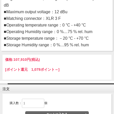
dB
■Maximum output voltage：12 dBu
■Matching connector：XLR 3 F
■Operating temperature range：0 °C - +40 °C
■Operating Humidity range：0 %…75 % rel. hum
■Storage temperature range：－20 °C - +70 °C
■Storage Humidity range：0 %…95 % rel. hum
価格:
107,910円
(税込)
[ポイント還元 1,079ポイント～]
注文
購入数：
個