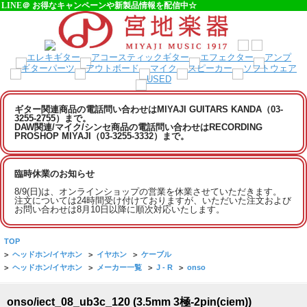
LINE＠ お得なキャンペーンや新製品情報を配信中☆
ギター関連商品の電話問い合わせはMIYAJI GUITARS KANDA（03-
3255-2755）まで。
DAW関連/マイク/シンセ商品の電話問い合わせはRECORDING
PROSHOP MIYAJI（03-3255-3332）まで。
臨時休業のお知らせ
8/9(日)は、オンラインショップの営業を休業させていただきます。
注文については24時間受け付けておりますが、いただいた注文および
お問い合わせは8月10日以降に順次対応いたします。
TOP
>
ヘッドホン/イヤホン
>
イヤホン
>
ケーブル
>
ヘッドホン/イヤホン
>
メーカー一覧
>
J - R
>
onso
onso/iect_08_ub3c_120 (3.5mm 3極-2pin(ciem))