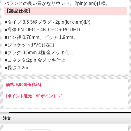
バランスの良い豊かなサウンド。2pin(ciem)仕様。
【製品仕様】
■タイプ:3.5 3極プラグ - 2pin(for ciem)(l/r)
■導体:6N-OFC + 4N-OFC + PCUHD
■ピン径 0.78mm、ピッチ 1.9mm。
■ジャケット:PVC(深紅)
■プラグ:3.5mm 3極 金メッキ仕上
■コネクタ:2pin 金メッキ仕上
■長さ:1.2m
価格:
9,900円
(税込)
[ポイント還元 99ポイント～]
注文