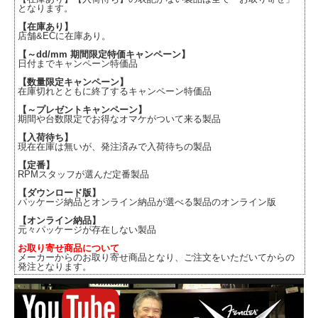
となります。
【在庫あり】
店舗&ECに在庫あり。
【～dd/mm 期間限定特価キャンペーン】
日付までキャンペーン特価品
【数量限定キャンペーン】
在庫切れとともに終了するキャンペーン特価品
【～プレゼントキャンペーン】
期間や台数限定でお得なオマケがついて来る製品
【入荷待ち】
現在在庫は無いが、発注済みで入荷待ちの製品
【定番】
RPMスタッフが選んだ定番製品
【ダウンロード版】
パッケージ納品とオンライン納品が選べる製品のオンライン版
【オンライン納品】
元々パッケージが存在しない製品
お取り寄せ商品について
メーカーからのお取り寄せ商品となり、ご注文をいただいてからの
発注となります。