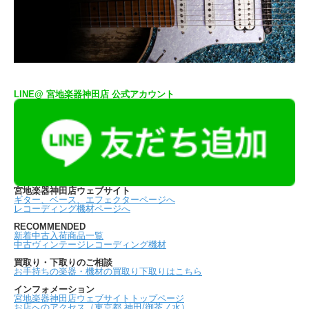
LINE@ 宮地楽器神田店 公式アカウント
宮地楽器神田店ウェブサイト
ギター、ベース、エフェクターページへ
レコーディング機材ページへ
RECOMMENDED
新着中古入荷商品一覧
中古ヴィンテージレコーディング機材
買取り・下取りのご相談
お手持ちの楽器・機材の買取り下取りはこちら
インフォメーション
宮地楽器神田店ウェブサイトトップページ
お店へのアクセス（東京都 神田/御茶ノ水）