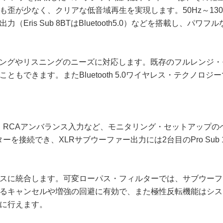
歪が少なく、クリアな低音域再生を実現します。50Hz～13
ris Sub 8BTはBluetooth5.0）などを搭載し、
ミキシングやリスニングのニーズに対応します。既存のフルレンジ・
もできます。またBluetooth 5.0ワイヤレス・テクノ
TRSバランス、RCAアンバランス入力など、モニタリング・セットア
ーを接続でき、XLRサブウーファー出力には2台目のPro Sub
ーとシームレスに統合します。可変ローパス・フィルターでは、サブ
るキャンセルや増強の回避に有効で、また極性反転機能はシス
に行えます。