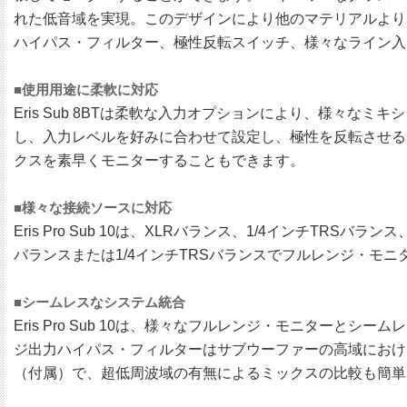
れた低音域を実現。このデザインにより他のマテリアルよりも
ハイパス・フィルター、極性反転スイッチ、様々なライン入出力（E
■使用用途に柔軟に対応
Eris Sub 8BTは柔軟な入力オプションにより、様々な
し、入力レベルを好みに合わせて設定し、極性を反転させること
クスを素早くモニターすることもできます。
■様々な接続ソースに対応
Eris Pro Sub 10は、XLRバランス、1/4インチ
バランスまたは1/4インチTRSバランスでフルレンジ・モニタ
■シームレスなシステム統合
Eris Pro Sub 10は、様々なフルレンジ・モニタ
ジ出力ハイパス・フィルターはサブウーファーの高域におけ
（付属）で、超低周波域の有無によるミックスの比較も簡単