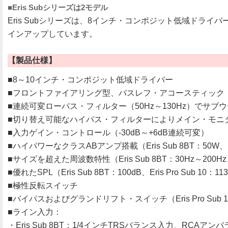
■Eris Subシリーズは2モデル
Eris Subシリーズは、8インチ・コンポジット低域ドライバーとBl
インアップしています。
【製品仕様】
■8～10インチ・コンポジット低域ドライバー
■フロントファイアリング型、バスレフ・アコースティック
■連続可変ローパス・フィルター（50Hz～130Hz）でサ
■切り替え可能なハイパス・フィルターによりメイン・モニタ
■入力ゲイン・コントロール（-30dB～+6dB連続可変）
■ハイパワーなクラスABアンプ搭載（Eris Sub 8BT：50W、Eris
■サイズを超えた周波数特性（Eris Sub 8BT：30Hz～200Hz、Er
■優れたSPL（Eris Sub 8BT：100dB、Eris Pro Sub 10：11
■極性反転スイッチ
■バイパスおよびグランドリフト・スイッチ（Eris Pro Sub 
■ライン入力：
・Eris Sub 8BT：1/4インチTRSバランス入力、RCAアンバラン