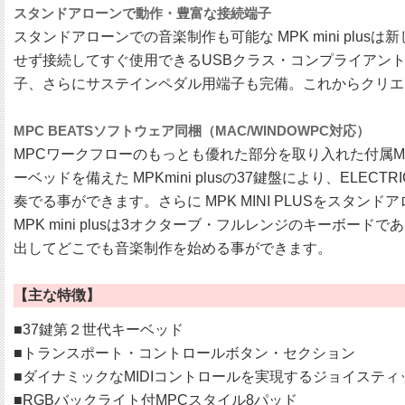
スタンドアローンで動作・豊富な接続端子
スタンドアローンでの音楽制作も可能な MPK mini pl
せず接続してすぐ使用できるUSBクラス・コンプライアントに対応、
子、さらにサステインペダル用端子も完備。これからクリエイテ
MPC BEATSソフトウェア同梱（MAC/WINDOWPC対応）
MPCワークフローのもっとも優れた部分を取り入れた付属MP
ーベッドを備えた MPKmini plusの37鍵盤により、E
奏でる事ができます。さらに MPK MINI PLUSをスタン
MPK mini plusは3オクターブ・フルレンジのキー
出してどこでも音楽制作を始める事ができます。
【主な特徴】
■37鍵第２世代キーベッド
■トランスポート・コントロールボタン・セクション
■ダイナミックなMIDIコントロールを実現するジョイスティ
■RGBバックライト付MPCスタイル8パッド