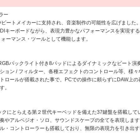
ラー
サーやビートメイカーに支持され、音楽制作の可能性を広げまし
イズのMIDIキーボードながら、表現力豊かなパフォーマンスを実
 ォーマンス・ツールとして機能します。
ティ対応RGBバックライト付き8パッドによるダイナミックなビー
ション / フィルター、各種エフェクトのコントロール等、様々な
ルが搭載された事で、PCでの操作に頼らずにDAW上の再生 / 
す。
ダイナミックにとらえる第２世代キーベッドを備えた37鍵盤を搭載
アルペジオ・ソロ、サウンドスケープの全てを表現します。MPK
ル・コントローラーも搭載しており、無限の表現力を引き出す