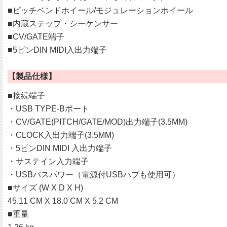
■ピッチベンドホイール/モジュレーションホイール
■内蔵ステップ・シーケンサー
■CV/GATE端子
■5ピンDIN MIDI入出力端子
【製品仕様】
■接続端子
・USB TYPE-Bポート
・CV/GATE(PITCH/GATE/MOD)出力端子(3.5MM)
・CLOCK入出力端子(3.5MM)
・5ピンDIN MIDI 入出力端子
・サステイン入力端子
・USBバスパワー（電源付USBハブも使用可）
■サイズ (W X D X H)
45.11 CM X 18.0 CM X 5.2 CM
■重量