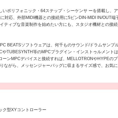
usは新しいポリフォニック・64ステップ・シーケンサ ーを搭載
外部MIDI機器との接続用に5ピンDIN-MIDI IN/OUT端
ィブな音楽制作を始めたい方にも、スタジオ機材との接続にも、 
C BEATSソフトウェアは、何千ものサウンド/ドラムサンプ
LECTRICやTUBESYNTH等のMPCプラグイン・インストゥ
ドアローンMPCデバイスと接続すれば、MELLOTRONやHYP
ボードでありながら、メッセンジャーバッグに収まるサイズ感で、
ック型XYコントローラー