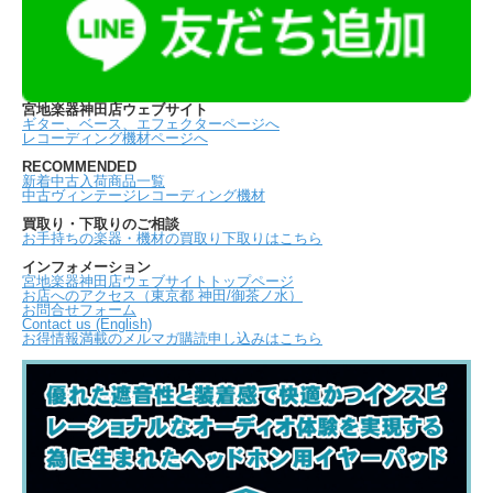
宮地楽器神田店ウェブサイト
ギター、ベース、エフェクターページへ
レコーディング機材ページへ
RECOMMENDED
新着中古入荷商品一覧
中古ヴィンテージレコーディング機材
買取り・下取りのご相談
お手持ちの楽器・機材の買取り下取りはこちら
インフォメーション
宮地楽器神田店ウェブサイトトップページ
お店へのアクセス（東京都 神田/御茶ノ水）
お問合せフォーム
Contact us (English)
お得情報満載のメルマガ購読申し込みはこちら