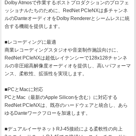
Dolby Atmosで作業するポストプロダクションのプロフェ
ッショナルたちのために、RedNet PCIeNXは多チャンネ
ルのDanteオーディオをDolby Rendererとシームレスに統
合する機能を提供します。
■レコーディングに最適
商業レコーディングスタジオや音楽制作施設向けに、
RedNet PCIeNXは超低レイテンシーで128x128チャンネ
ルの非圧縮高解像度オーディオを提供し、高いパフォーマ
ンス、柔軟性、拡張性を実現します。
■PCとMacに対応
PCとMac（最新のApple Siliconを含む）に対応する
RedNet PCIeNXは、既存のハードウェアと統合し、あら
ゆるDanteワークフローを加速します。
■デュアルイーサネットRJ-45接続による柔軟性の向上