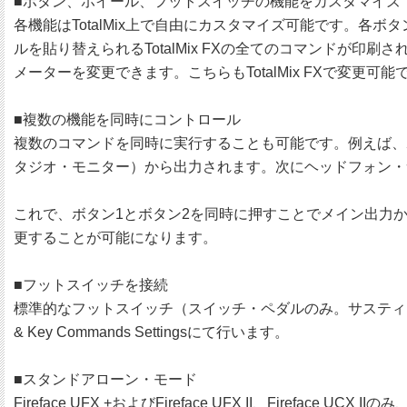
■ボタン、ホイール、フットスイッチの機能をカスタマイズ
各機能はTotalMix上で自由にカスタマイズ可能です。
ルを貼り替えられるTotalMix FXの全てのコマンド
メーターを変更できます。こちらもTotalMix FXで変更可能
■複数の機能を同時にコントロール
複数のコマンドを同時に実行することも可能です。例えば、ボタ
タジオ・モニター）から出力されます。次にヘッドフォン・サブミ
これで、ボタン1とボタン2を同時に押すことでメイン出力から
更することが可能になります。
■フットスイッチを接続
標準的なフットスイッチ（スイッチ・ペダルのみ。サスティン
& Key Commands Settingsにて行います。
■スタンドアローン・モード
Fireface UFX +およびFireface UFX II、Fir