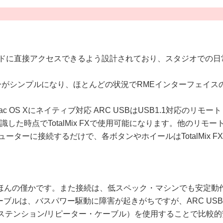
作とコマンドに直接アクセスできるよう設計されており、スタジオで
クフローがシンプルになり、ほとんどの状況でRMEインターフェイ
、Mac OS Xにネイティブ対応 ARC USBはUSB1.1対応
認識した時点でTotalMix FXで使用可能になります。他のリモー
ューターに接続するだけで、各ボタンやホイールはTotalMix
はほんの僅かです。また接続は、低スペック・マシンでも安定動作
ケーブルは、バスパワー駆動に障害が起きがちですが、ARC U
ステンション/リピーター・ケーブル）を使用することで比較的