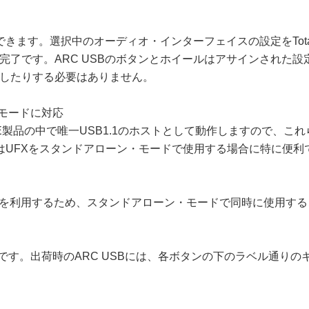
す。選択中のオーディオ・インターフェイスの設定をTotalMix 
完了です。ARC USBのボタンとホイールはアサインされた
したりする必要はありません。
ーン・モードに対応
eface UCX IIはRME製品の中で唯一USB1.1のホストとして動
法はUFXをスタンドアローン・モードで使用する場合に特に便
USBは同じ端子を利用するため、スタンドアローン・モードで同時に使用
です。出荷時のARC USBには、各ボタンの下のラベル通りのキー