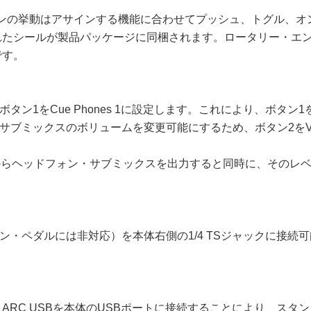
各ボタンの挙動はアサインする機能に合わせてプッシュ、トグル、
が印刷されたシールが製品パッケージに同梱されます。ロータリー
です。
ン1をCue Phones 1に設定します。これにより、ボタ
ックスのボリュームを変更可能にするため、ボタン2をVolume
ヘッドフォン・サブミックスを出力すると同時に、そのレベル（T
・ペダルには非対応）を本体右側の1/4 TSジャックに接続可
eface UCX IIのみ、ARC USBを本体のUSBポートに接続すること