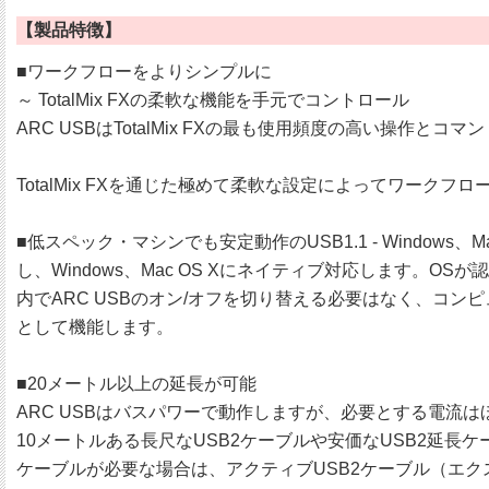
【製品特徴】
■ワークフローをよりシンプルに
～ TotalMix FXの柔軟な機能を手元でコントロール
ARC USBはTotalMix FXの最も使用頻度の高い操
TotalMix FXを通じた極めて柔軟な設定によってワー
■低スペック・マシンでも安定動作のUSB1.1 - Windows
し、Windows、Mac OS Xにネイティブ対応します。OSが
内でARC USBのオン/オフを切り替える必要はなく、コンピ
として機能します。
■20メートル以上の延長が可能
ARC USBはバスパワーで動作しますが、必要とする電流
10メートルある長尺なUSB2ケーブルや安価なUSB2延長
ケーブルが必要な場合は、アクティブUSB2ケーブル（エク