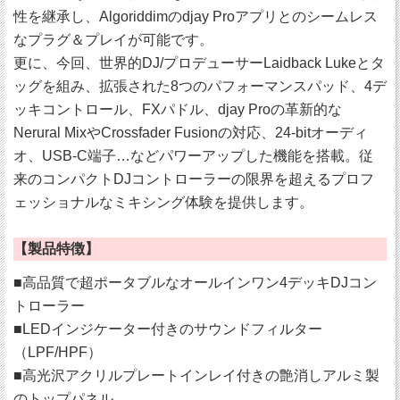
性を継承し、Algoriddimのdjay Proアプリとのシームレス
なプラグ＆プレイが可能です。
更に、今回、世界的DJ/プロデューサーLaidback Lukeとタ
ッグを組み、拡張された8つのパフォーマンスパッド、4デ
ッキコントロール、FXパドル、djay Proの革新的な
Nerural MixやCrossfader Fusionの対応、24-bitオーディ
オ、USB-C端子…などパワーアップした機能を搭載。従
来のコンパクトDJコントローラーの限界を超えるプロフ
ェッショナルなミキシング体験を提供します。
【製品特徴】
■高品質で超ポータブルなオールインワン4デッキDJコン
トローラー
■LEDインジケーター付きのサウンドフィルター
（LPF/HPF）
■高光沢アクリルプレートインレイ付きの艶消しアルミ製
のトップパネル