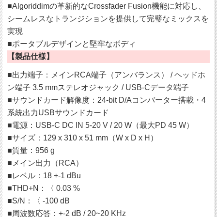
■Algoriddimの革新的なCrossfader Fusion機能に対応し、
シームレスなトランジションを提供して完璧なミックスを
実現
■ポータブルデザインと堅牢なボディ
【製品仕様】
■出力端子：メインRCA端子（アンバランス） / ヘッドホ
ン端子 3.5 mmステレオジャック / USB-Cデータ端子
■サウンドカード解像度：24-bit D/Aコンバーター搭載・4
系統出力USBサウンドカード
■電源：USB-C DC IN 5-20 V / 20 W（最大PD 45 W）
■サイズ：129 x 310 x 51 mm（W x D x H）
■質量：956 g
■メイン出力（RCA）
■レベル：18 +-1 dBu
■THD+N：〈 0.03 %
■S/N：〈 -100 dB
■周波数応答：+-2 dB / 20~20 KHz