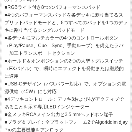
■RGBライト付き8つのパフォーマンスパッド
■4つのパフォーマンスパッドを各デッキに割り当てるス
プリットパッドモードと、8つすべてのパッドを1つのデッ
キに割り当てるシングルパッドモード
■各デッキにマルチカラーの4つのコントロールボタン
（Play/Pause、Cue、Sync、手動ループ）を備えたラバ
ー加工トランスポートセクション
■ホールド＆オンポジションの2つの大型トグルスイッチ
（FXパドル）で、瞬時にエフェクトを発動または継続的
に適用
■USB-Cデザイン（バスパワー対応）で、オプションの電
源供給（45W）にも対応
■4デッキコントロール：デッキ3および4がアクティブで
あることを示す専用LEDインジケーター
■金メッキRCAメイン出力と3.5 mmヘッドホン端子
■プラグ＆プレイ：全プラットフォーム2でAlgoriddim djay
Proの主要機能をアンロック