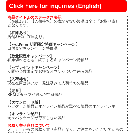
Click here for inquiries (English)
商品タイトルのステータス表記
【在庫あり】【入荷待ち】の表記がない製品は全て「お取り寄せ」
となります。
【在庫あり】
店舗&ECに在庫あり。
【～dd/mm 期間限定特価キャンペーン】
日付までキャンペーン特価品
【数量限定キャンペーン】
在庫切れとともに終了するキャンペーン特価品
【～プレゼントキャンペーン】
期間や台数限定でお得なオマケがついて来る製品
【入荷待ち】
現在在庫は無いが、発注済みで入荷待ちの製品
【定番】
RPMスタッフが選んだ定番製品
【ダウンロード版】
パッケージ納品とオンライン納品が選べる製品のオンライン版
【オンライン納品】
元々パッケージが存在しない製品
お取り寄せ商品について
メーカーからのお取り寄せ商品となり、ご注文をいただいてからの