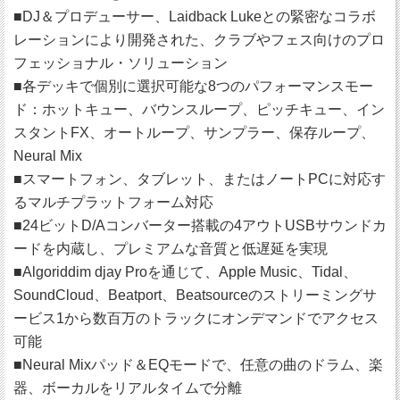
■DJ＆プロデューサー、Laidback Lukeとの緊密なコラボ
レーションにより開発された、クラブやフェス向けのプロ
フェッショナル・ソリューション
■各デッキで個別に選択可能な8つのパフォーマンスモー
ド：ホットキュー、バウンスループ、ピッチキュー、イン
スタントFX、オートループ、サンプラー、保存ループ、
Neural Mix
■スマートフォン、タブレット、またはノートPCに対応す
るマルチプラットフォーム対応
■24ビットD/Aコンバーター搭載の4アウトUSBサウンドカ
ードを内蔵し、プレミアムな音質と低遅延を実現
■Algoriddim djay Proを通じて、Apple Music、Tidal、
SoundCloud、Beatport、Beatsourceのストリーミングサ
ービス1から数百万のトラックにオンデマンドでアクセス
可能
■Neural Mixパッド＆EQモードで、任意の曲のドラム、楽
器、ボーカルをリアルタイムで分離