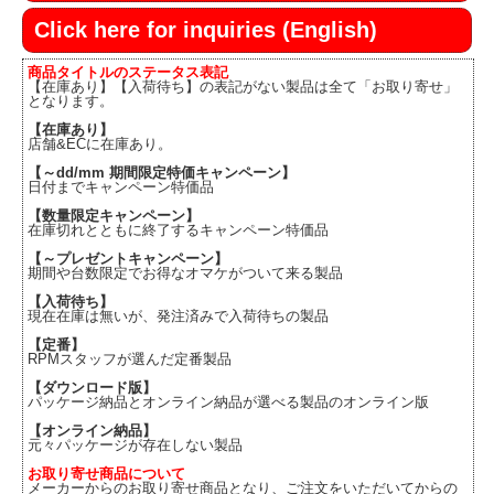
Click here for inquiries (English)
商品タイトルのステータス表記
【在庫あり】【入荷待ち】の表記がない製品は全て「お取り寄せ」
となります。
【在庫あり】
店舗&ECに在庫あり。
【～dd/mm 期間限定特価キャンペーン】
日付までキャンペーン特価品
【数量限定キャンペーン】
在庫切れとともに終了するキャンペーン特価品
【～プレゼントキャンペーン】
期間や台数限定でお得なオマケがついて来る製品
【入荷待ち】
現在在庫は無いが、発注済みで入荷待ちの製品
【定番】
RPMスタッフが選んだ定番製品
【ダウンロード版】
パッケージ納品とオンライン納品が選べる製品のオンライン版
【オンライン納品】
元々パッケージが存在しない製品
お取り寄せ商品について
メーカーからのお取り寄せ商品となり、ご注文をいただいてからの