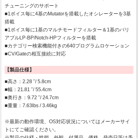
チューニングのサポート
■1ボイス毎に4基のMutatorを搭載したオシレーターを3基
搭載
■1ボイス毎に1基のマルチモードフィルター＆1基のバリ
アブルLP-BP/Notch-HPフィルターを搭載
■カテゴリー検索機能付きの640プログラムロケーション
■CV/Gateの相互接続に対応
【製品仕様】
■高さ：2.28 "/ 5.8cm
■幅：21.81 "/ 55.4cm
■奥行き：9.72 "/ 24.7cm
■重量：7.63lbs / 3.46kg
※最新の動作環境、OS対応状況についてはメーカーサイ
トにてご確認ください。
※製品の仕様・性能、外観、付属品、価格、発売日等は予