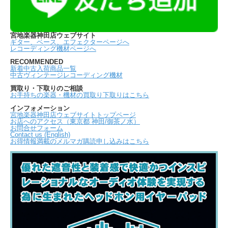
宮地楽器神田店ウェブサイト
ギター、ベース、エフェクターページへ
レコーディング機材ページへ
RECOMMENDED
新着中古入荷商品一覧
中古ヴィンテージレコーディング機材
買取り・下取りのご相談
お手持ちの楽器・機材の買取り下取りはこちら
インフォメーション
宮地楽器神田店ウェブサイトトップページ
お店へのアクセス（東京都 神田/御茶ノ水）
お問合せフォーム
Contact us (English)
お得情報満載のメルマガ購読申し込みはこちら