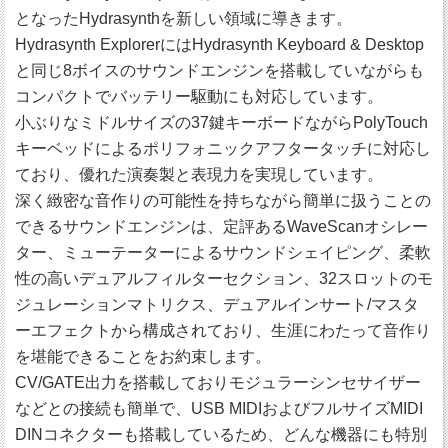
となったHydrasynthを新しい領域に導きます。
Hydrasynth ExplorerにはHydrasynth Keyboard & Desktop
と同じ8ボイスのサウンドエンジンを搭載していながらも
コンパクトでバッテリー駆動にも対応しています。
小ぶりなミドルサイズの37鍵キーボードながらPolyTouch
キーベッドによるポリフォニックアフタータッチに対応し
ており、優れた演奏製と表現力を実現しています。
深く緻密な音作りの可能性を持ちながら簡単に扱うことの
できるサウンドエンジンは、定評あるWaveScanオシレー
ター、ミューテーターによるサウンドシェイピング、柔軟
性の高いデュアルフィルターセクション、32スロットのモ
ジュレーションマトリクス、デュアルインサート/マスタ
ーエフェクトから構成されており、生涯にわたって音作り
を堪能できることをお約束します。
CV/GATE出力を搭載しておりモジュラーシンセサイザー
などとの接続も簡単で、USB MIDIおよびフルサイズMIDI
DINコネクターも搭載しているため、どんな機器にも特別