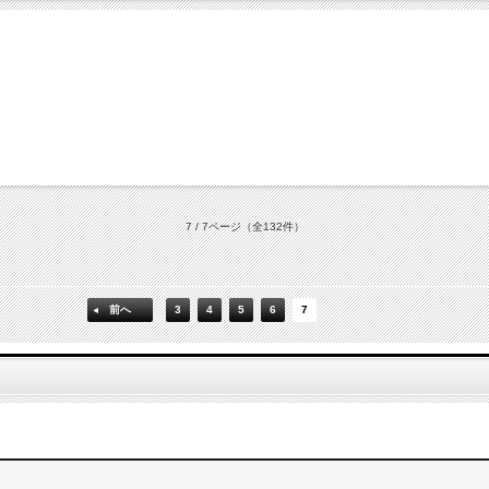
7 / 7ページ
（全132件）
前へ
3
4
5
6
7