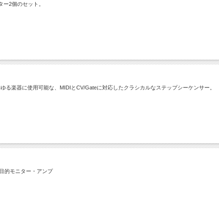
ター2個のセット。
楽器に使用可能な、MIDIとCV/Gateに対応したクラシカルなステップシーケンサー。
多目的モニター・アンプ