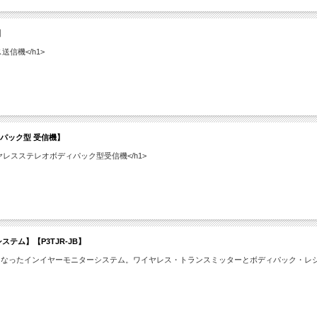
】
信機</h1>
ディパック型 受信機】
レスステレオボディパック型受信機</h1>
ステム】【P3TJR-JB】
になったインイヤーモニターシステム。ワイヤレス・トランスミッターとボディパック・レ