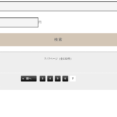
円
7 / 7ページ
（全132件）
前へ
3
4
5
6
7