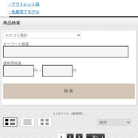
・アウトレット品
・生産完了モデル
商品検索
キーワード検索
価格帯検索
円 ～
円
1 / 3ページ
（全56件）
1
2
3
次へ