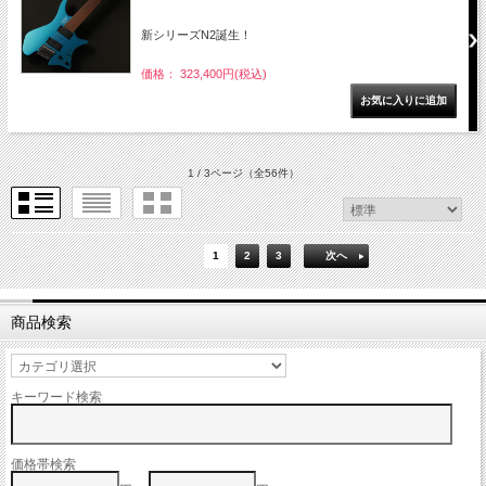
新シリーズN2誕生！
価格： 323,400円(税込)
1 / 3ページ
（全56件）
1
2
3
次へ
商品検索
キーワード検索
価格帯検索