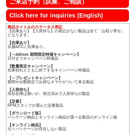
ご来店予約（試奏、ご相談）
Click here for inquiries (English)
商品タイトルのステータス表記
【在庫あり】【入荷待ち】の表記がない製品は全て「お取り寄せ」
となります。
【在庫あり】
店舗&ECに在庫あり。
【～dd/mm 期間限定特価キャンペーン】
日付までキャンペーン特価品
【数量限定キャンペーン】
在庫切れとともに終了するキャンペーン特価品
【～プレゼントキャンペーン】
期間や台数限定でお得なオマケがついて来る製品
【入荷待ち】
現在在庫は無いが、発注済みで入荷待ちの製品
【定番】
RPMスタッフが選んだ定番製品
【ダウンロード版】
パッケージ納品とオンライン納品が選べる製品のオンライン版
【オンライン納品】
元々パッケージが存在しない製品