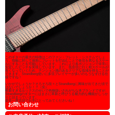
このギターの最大の特徴はこのファン・フレット・システムでしょ
う。指板に対して扇形にフレットを打込むことで各弦を異なるスケー
ルにすることを可能にしています。これにより各ポジションで非常に
安定したピッチを実現しています。また、低音弦に行く程スケールが
長くなっていくため、テンション感のあるクリアな低域を得ることが
できます。Strandberg使いに多弦プレイヤーが多いのもうなずける仕
様ですね！
いかがでしょうか？そろそろ段々とStrandbergに興味が出てきた頃で
はないでしょうか！？（笑）
斬新すぎるルックスのせいで色物扱いされがちな本ブランドですが、
Strandbergのギターにはまさに革新と呼びうる魅力的な機能がしっか
りと詰まっています。
是非一度店頭でお手にとってみてくださいね！
お問い合わせ