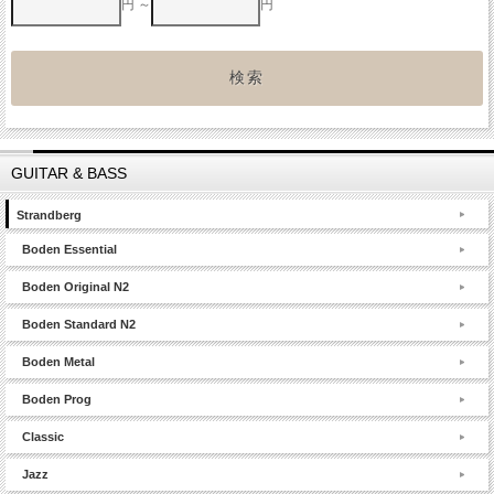
円 ～
円
GUITAR & BASS
Strandberg
Boden Essential
Boden Original N2
Boden Standard N2
Boden Metal
Boden Prog
Classic
Jazz