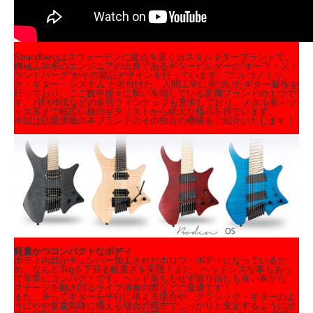
Strandbergはスウェーデンに拠点を置くカスタムギターブランドで、
機械工学系のエンジニアの出身であるギタービルダーの”オーラ・スト
ランドバーグ”がその製品デザインを行っています。“エルゴノミッ
ク・ギター・システム”と名付けた、人間工学に基づいたギター製作を
行っており、ここ数年徐々に勢いを増している新興ブランドの１つで
す。7弦や8弦などの多弦ラインナップも充実しており、メタル系～ジ
ャズ系まで幅広い層のギタリストから絶大な指示を得ています。
今回は話題沸騰の本ブランドのその独自の機構をご紹介いたします！
軽量かつコンパクトなボディ
ボディ内部がチェンバー加工されたホロウ・ボディになっているた
め、なんと3kgを下回る軽量さを実現！また、ヘッドレスな事もあっ
て非常にコンパクトです。ヘッド落ちもせず取り回しも良い事から、
ステージを動き回るライブ演奏の際などに最適です！
また、座ってギターを平行に構える場合や、クラシック・ギターのよ
うにやや垂直気味に構える場合の両方でしっかりと安定するようにボ