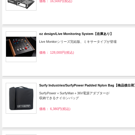
価格： 16,500円(税込)
oz design/Live Monitoring System【在庫あり】
Live Monitorシリーズ完結版、ミキサータイプが登場
価格： 128,000円(税込)
Surfy Industries/SurfyPower Padded Nylon Bag【検
SurfyPower＋SurfyMan＋36V電源アダプターが
収納できるナイロンバッグ
価格： 6,380円(税込)