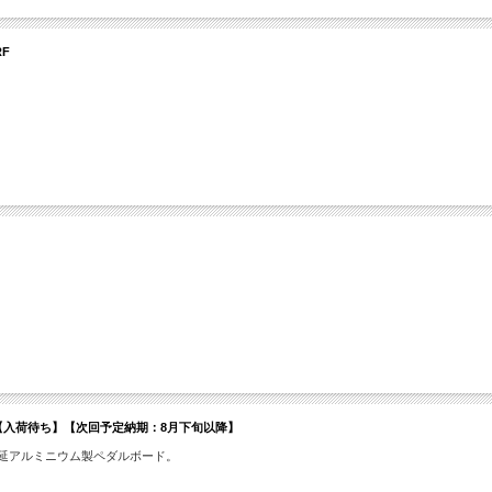
RF
h Gig Bag【入荷待ち】【次回予定納期：8月下旬以降】
圧延アルミニウム製ペダルボード。