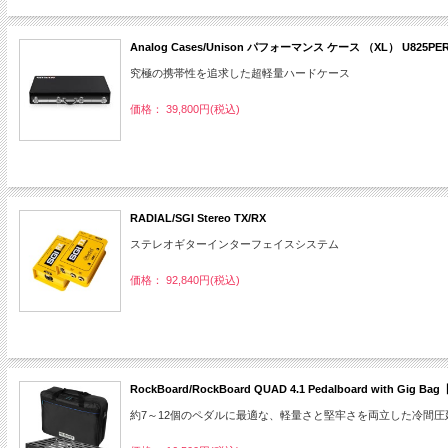
Analog Cases/Unison パフォーマンス ケース （XL） U825PE
究極の携帯性を追求した超軽量ハードケース
価格： 39,800円(税込)
RADIAL/SGI Stereo TX/RX
ステレオギターインターフェイスシステム
価格： 92,840円(税込)
RockBoard/RockBoard QUAD 4.1 Pedalboard wit
約7～12個のペダルに最適な、軽量さと堅牢さを両立した冷間