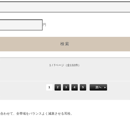
円
1 / 7ページ
（全132件）
1
2
3
4
5
次へ
み合わせて、全帯域をバランスよく減衰させる耳栓。