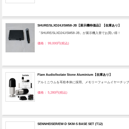
SHURE/SLXD24J/SM58-JB【展示機特価品】【在庫あり】
「SHURE/SLXD24J/SM58-JB」が展示機入替でお買い得！
価格： 99,000円(税込)
Flare Audio/Isolate Stone Aluminium【在庫あり】
アルミニウムを耳栓本体に採用。メモリーフォームイヤーチッ
価格： 5,280円(税込)
SENNHEISER/EW-D SKM-S BASE SET (T12)