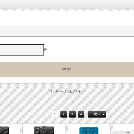
円
1 / 4ページ
（全106件）
1
2
3
4
次へ