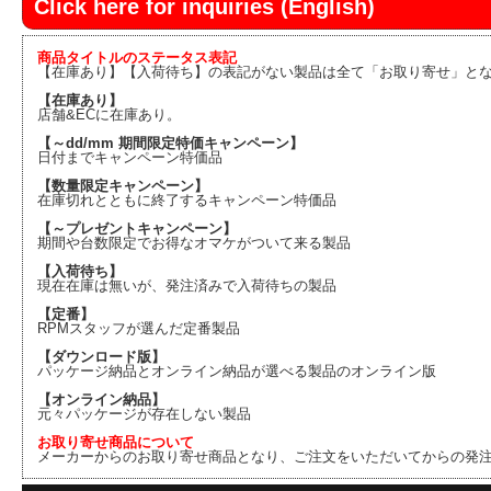
Click here for inquiries (English)
商品タイトルのステータス表記
【在庫あり】【入荷待ち】の表記がない製品は全て「お取り寄せ」と
【在庫あり】
店舗&ECに在庫あり。
【～dd/mm 期間限定特価キャンペーン】
日付までキャンペーン特価品
【数量限定キャンペーン】
在庫切れとともに終了するキャンペーン特価品
【～プレゼントキャンペーン】
期間や台数限定でお得なオマケがついて来る製品
【入荷待ち】
現在在庫は無いが、発注済みで入荷待ちの製品
【定番】
RPMスタッフが選んだ定番製品
【ダウンロード版】
パッケージ納品とオンライン納品が選べる製品のオンライン版
【オンライン納品】
元々パッケージが存在しない製品
お取り寄せ商品について
メーカーからのお取り寄せ商品となり、ご注文をいただいてからの発