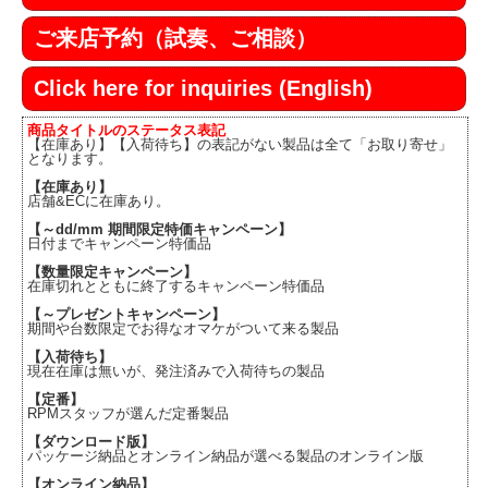
ご来店予約（試奏、ご相談）
Click here for inquiries (English)
商品タイトルのステータス表記
【在庫あり】【入荷待ち】の表記がない製品は全て「お取り寄せ」
となります。
【在庫あり】
店舗&ECに在庫あり。
【～dd/mm 期間限定特価キャンペーン】
日付までキャンペーン特価品
【数量限定キャンペーン】
在庫切れとともに終了するキャンペーン特価品
【～プレゼントキャンペーン】
期間や台数限定でお得なオマケがついて来る製品
【入荷待ち】
現在在庫は無いが、発注済みで入荷待ちの製品
【定番】
RPMスタッフが選んだ定番製品
【ダウンロード版】
パッケージ納品とオンライン納品が選べる製品のオンライン版
【オンライン納品】