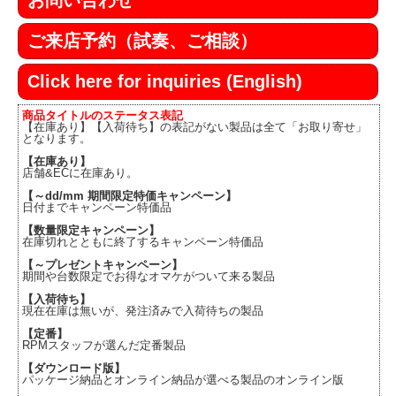
お問い合わせ
ご来店予約（試奏、ご相談）
Click here for inquiries (English)
商品タイトルのステータス表記
【在庫あり】【入荷待ち】の表記がない製品は全て「お取り寄せ」
となります。
【在庫あり】
店舗&ECに在庫あり。
【～dd/mm 期間限定特価キャンペーン】
日付までキャンペーン特価品
【数量限定キャンペーン】
在庫切れとともに終了するキャンペーン特価品
【～プレゼントキャンペーン】
期間や台数限定でお得なオマケがついて来る製品
【入荷待ち】
現在在庫は無いが、発注済みで入荷待ちの製品
【定番】
RPMスタッフが選んだ定番製品
【ダウンロード版】
パッケージ納品とオンライン納品が選べる製品のオンライン版