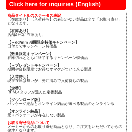
Click here for inquiries (English)
商品タイトルのステータス表記
【在庫あり】【入荷待ち】の表記がない製品は全て「お取り寄せ」
となります。
【在庫あり】
店舗&ECに在庫あり。
【～dd/mm 期間限定特価キャンペーン】
日付までキャンペーン特価品
【数量限定キャンペーン】
在庫切れとともに終了するキャンペーン特価品
【～プレゼントキャンペーン】
期間や台数限定でお得なオマケがついて来る製品
【入荷待ち】
現在在庫は無いが、発注済みで入荷待ちの製品
【定番】
RPMスタッフが選んだ定番製品
【ダウンロード版】
パッケージ納品とオンライン納品が選べる製品のオンライン版
【オンライン納品】
元々パッケージが存在しない製品
お取り寄せ商品について
メーカーからのお取り寄せ商品となり、ご注文をいただいてからの
発注となります。