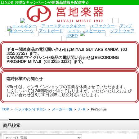
LINE＠ お得なキャンペーンや新製品情報を配信中☆
ギター関連商品の電話問い合わせはMIYAJI GUITARS KANDA（03-
3255-2755）まで。
DAW関連/マイク/シンセ商品の電話問い合わせはRECORDING
PROSHOP MIYAJI（03-3255-3332）まで。
臨時休業のお知らせ
8/9(日)は、オンラインショップの営業を休業させていただきます。
注文については24時間受け付けておりますが、いただいた注文および
お問い合わせは8月10日以降に順次対応いたします。
TOP
>
ヘッドホン/イヤホン
>
メーカー一覧
>
J - R
>
PreSonus
商品検索