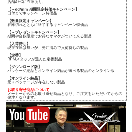
店舗&ECに在庫あり。
【～dd/mm 期間限定特価キャンペーン】
日付までキャンペーン特価品
【数量限定キャンペーン】
在庫切れとともに終了するキャンペーン特価品
【～プレゼントキャンペーン】
期間や台数限定でお得なオマケがついて来る製品
【入荷待ち】
現在在庫は無いが、発注済みで入荷待ちの製品
【定番】
RPMスタッフが選んだ定番製品
【ダウンロード版】
パッケージ納品とオンライン納品が選べる製品のオンライン版
【オンライン納品】
元々パッケージが存在しない製品
お取り寄せ商品について
メーカーからのお取り寄せ商品となり、ご注文をいただいてからの
発注となります。