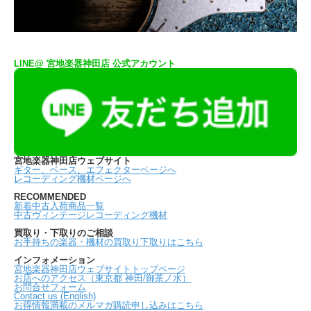
LINE@ 宮地楽器神田店 公式アカウント
宮地楽器神田店ウェブサイト
ギター、ベース、エフェクターページへ
レコーディング機材ページへ
RECOMMENDED
新着中古入荷商品一覧
中古ヴィンテージレコーディング機材
買取り・下取りのご相談
お手持ちの楽器・機材の買取り下取りはこちら
インフォメーション
宮地楽器神田店ウェブサイトトップページ
お店へのアクセス（東京都 神田/御茶ノ水）
お問合せフォーム
Contact us (English)
お得情報満載のメルマガ購読申し込みはこちら