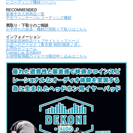
レコーディング機材ページへ
RECOMMENDED
新着中古入荷商品一覧
中古ヴィンテージレコーディング機材
買取り・下取りのご相談
お手持ちの楽器・機材の買取り下取りはこちら
インフォメーション
宮地楽器神田店ウェブサイトトップページ
お店へのアクセス（東京都 神田/御茶ノ水）
お問合せフォーム
Contact us (English)
お得情報満載のメルマガ購読申し込みはこちら