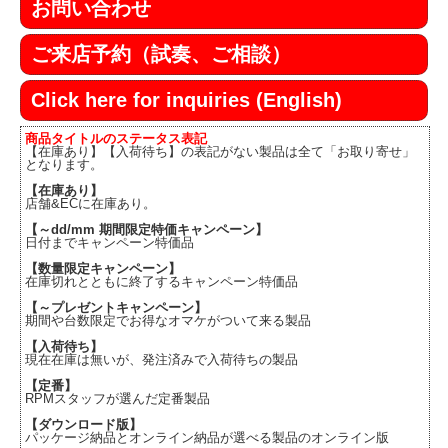
お問い合わせ
ご来店予約（試奏、ご相談）
Click here for inquiries (English)
商品タイトルのステータス表記
【在庫あり】【入荷待ち】の表記がない製品は全て「お取り寄せ」
となります。
【在庫あり】
店舗&ECに在庫あり。
【～dd/mm 期間限定特価キャンペーン】
日付までキャンペーン特価品
【数量限定キャンペーン】
在庫切れとともに終了するキャンペーン特価品
【～プレゼントキャンペーン】
期間や台数限定でお得なオマケがついて来る製品
【入荷待ち】
現在在庫は無いが、発注済みで入荷待ちの製品
【定番】
RPMスタッフが選んだ定番製品
【ダウンロード版】
パッケージ納品とオンライン納品が選べる製品のオンライン版