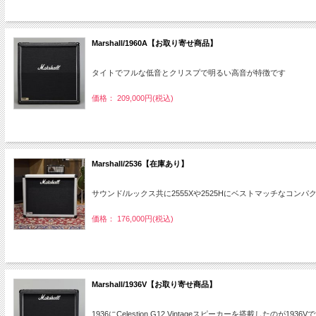
Marshall/1960A【お取り寄せ商品】
タイトでフルな低音とクリスプで明るい高音が特徴です
価格： 209,000円(税込)
Marshall/2536【在庫あり】
サウンド/ルックス共に2555Xや2525Hにベストマッチなコ
価格： 176,000円(税込)
Marshall/1936V【お取り寄せ商品】
1936にCelestion G12 Vintageスピーカーを搭載したのが1936V