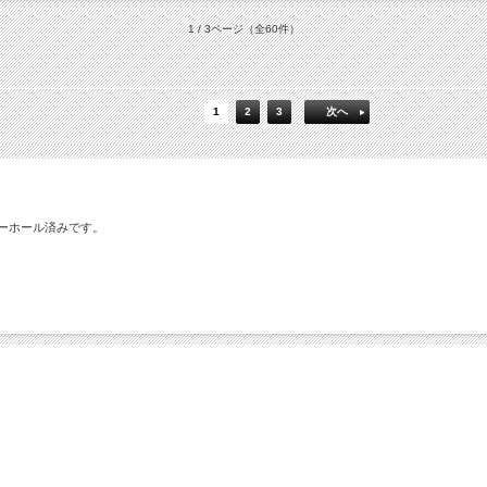
1 / 3ページ
（全60件）
1
2
3
次へ
ーバーホール済みです。