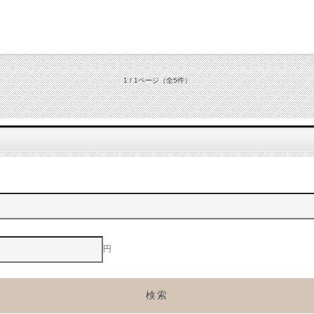
1 / 1ページ
（全5件）
円