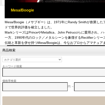
Mesa/Boogie
Mesa/Boogie（メサブギー）は、1971年にRandy Smi
ドで世界的評価を確立しました。
MarkシリーズはPrinceやMetallica、John Petrucc
一方、1990年代のロック／メタルシーンを象徴するRectifie
伝統と革新を併せ持つMesa/Boogieは、今なおプロからアマチ
商品検索
キーワード検索
価格帯検索
円 ～