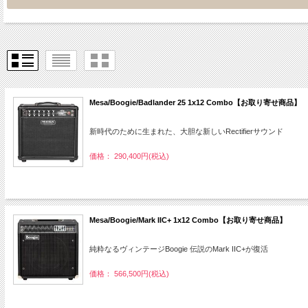
Mesa/Boogie/Badlander 25 1x12 Combo【お取り寄せ商品】
新時代のために生まれた、大胆な新しいRectifierサウンド
価格： 290,400円(税込)
Mesa/Boogie/Mark IIC+ 1x12 Combo【お取り寄せ商品】
純粋なるヴィンテージBoogie 伝説のMark IIC+が復活
価格： 566,500円(税込)