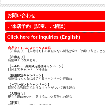
お問い合わせ
ご来店予約（試奏、ご相談）
Click here for inquiries (English)
商品タイトルのステータス表記
【在庫あり】【入荷待ち】の表記がない製品は全て「お取り寄せ」と
【在庫あり】
店舗&ECに在庫あり。
【～dd/mm 期間限定特価キャンペーン】
日付までキャンペーン特価品
【数量限定キャンペーン】
在庫切れとともに終了するキャンペーン特価品
【～プレゼントキャンペーン】
期間や台数限定でお得なオマケがついて来る製品
【入荷待ち】
現在在庫は無いが、発注済みで入荷待ちの製品
【定番】