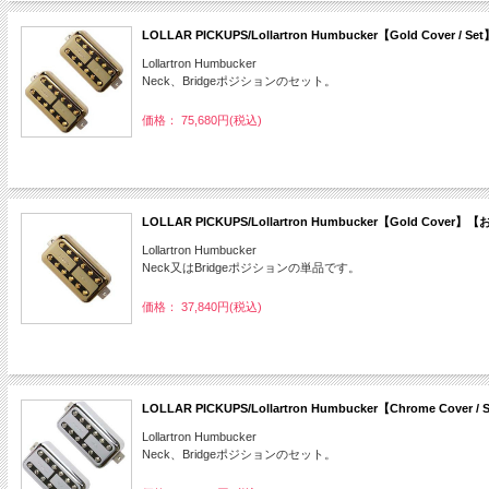
LOLLAR PICKUPS/Lollartron Humbucker【Gold Cover
Lollartron Humbucker
Neck、Bridgeポジションのセット。
価格： 75,680円(税込)
LOLLAR PICKUPS/Lollartron Humbucker【Gold Cov
Lollartron Humbucker
Neck又はBridgeポジションの単品です。
価格： 37,840円(税込)
LOLLAR PICKUPS/Lollartron Humbucker【Chrome Cov
Lollartron Humbucker
Neck、Bridgeポジションのセット。