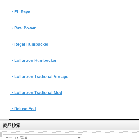
・EL Rayo
・Raw Power
・Regal Humbucker
・Lollartron Humbucker
・Lollartron Tradional Vintage
・Lollartron Tradional Mod
・Deluxe Foil
商品検索