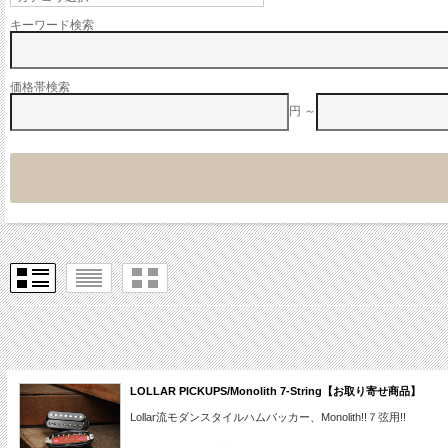
キーワード検索
価格帯検索
円 ～
LOLLAR PICKUPS/Monolith 7-String【お取り寄せ商品】
Lollar流モダンスタイルハムバッカー、Monolith!!７弦用!!