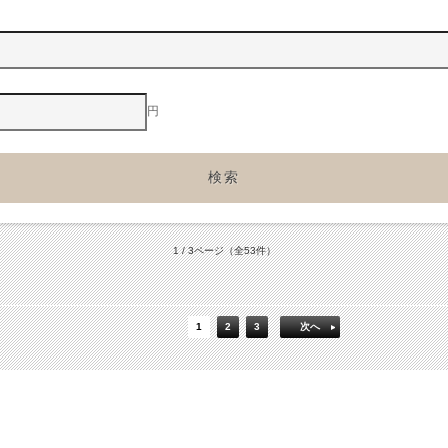
円
1 / 3ページ
（全53件）
1
2
3
次へ