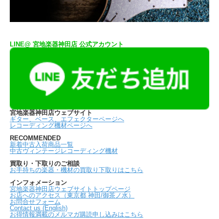
LINE@ 宮地楽器神田店 公式アカウント
宮地楽器神田店ウェブサイト
ギター、ベース、エフェクターページへ
レコーディング機材ページへ
RECOMMENDED
新着中古入荷商品一覧
中古ヴィンテージレコーディング機材
買取り・下取りのご相談
お手持ちの楽器・機材の買取り下取りはこちら
インフォメーション
宮地楽器神田店ウェブサイトトップページ
お店へのアクセス（東京都 神田/御茶ノ水）
お問合せフォーム
Contact us (English)
お得情報満載のメルマガ購読申し込みはこちら