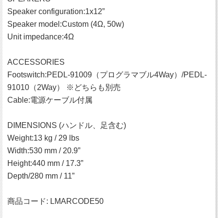
Speaker configuration:1x12”
Speaker model:Custom (4Ω, 50w)
Unit impedance:4Ω
ACCESSORIES
Footswitch:PEDL-91009（プログラマブル4Way）/PEDL-
91010（2Way） ※どちらも別売
Cable:電源ケーブル付属
DIMENSIONS (ハンドル、足含む)
Weight:13 kg / 29 lbs
Width:530 mm / 20.9”
Height:440 mm / 17.3”
Depth/280 mm / 11”
商品コード: LMARCODE50