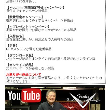
店舗&ECに在庫あり。
【～dd/mm 期間限定特価キャンペーン】
日付までキャンペーン特価品
【数量限定キャンペーン】
在庫切れとともに終了するキャンペーン特価品
【～プレゼントキャンペーン】
期間や台数限定でお得なオマケがついて来る製品
【入荷待ち】
現在在庫は無いが、発注済みで入荷待ちの製品
【定番】
RPMスタッフが選んだ定番製品
【ダウンロード版】
パッケージ納品とオンライン納品が選べる製品のオンライン版
【オンライン納品】
元々パッケージが存在しない製品
お取り寄せ商品について
メーカーからのお取り寄せ商品となり、ご注文をいただいてからの
発注となります。