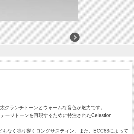
。
極太クランチトーンとウォームな音色が魅力です。
ージトーンを再現するために特注されたCelestion
もなく鳴り響くロングサスティン、また、ECC83によって