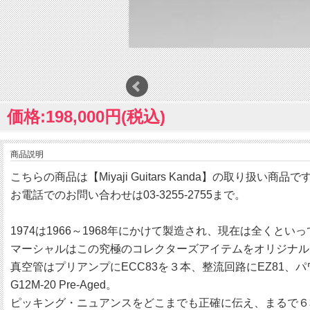
価格:198,000円(税込)
商品説明
こちらの商品は【Miyaji Guitars Kanda】の取り扱い商品で
お電話でのお問い合わせは03-3255-2755まで。
1974は1966～1968年にかけて製造され、現在は全く
マーシャルはこの究極のコレクターズアイテムをオリジナル
真空管はプリアンプにECC83を３本、整流回路にEZ81、パ
G12M-20 Pre-Aged。
ピッキング・ニュアンスをどこまでも正確に伝え、まるで６