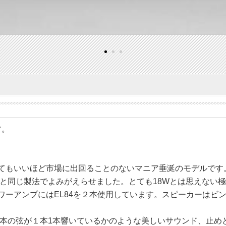
す。
といってもいいほど市場に出回ることのないマニア垂涎のモデルです
と同じ製法でよみがえらせました。とても18Wとは思えない
ワーアンプにはEL84を２本使用しています。スピーカーはビンテ
本の弦が１本1本響いているかのような美しいサウンド、止めど