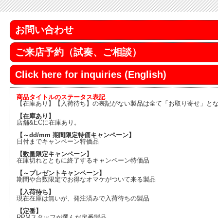
お問い合わせ
ご来店予約（試奏、ご相談）
Click here for inquiries (English)
商品タイトルのステータス表記
【在庫あり】【入荷待ち】の表記がない製品は全て「お取り寄せ」と
【在庫あり】
店舗&ECに在庫あり。
【～dd/mm 期間限定特価キャンペーン】
日付までキャンペーン特価品
【数量限定キャンペーン】
在庫切れとともに終了するキャンペーン特価品
【～プレゼントキャンペーン】
期間や台数限定でお得なオマケがついて来る製品
【入荷待ち】
現在在庫は無いが、発注済みで入荷待ちの製品
【定番】
RPMスタッフが選んだ定番製品