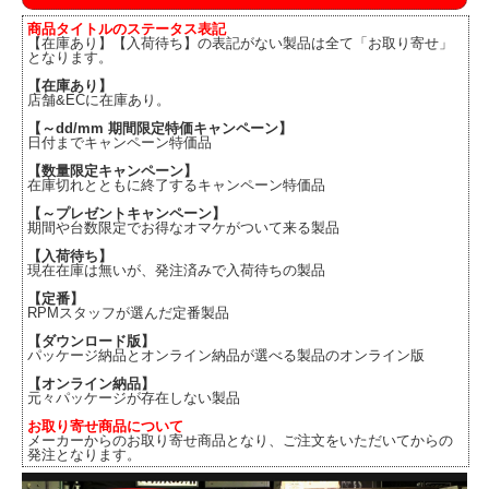
商品タイトルのステータス表記
【在庫あり】【入荷待ち】の表記がない製品は全て「お取り寄せ」
となります。
【在庫あり】
店舗&ECに在庫あり。
【～dd/mm 期間限定特価キャンペーン】
日付までキャンペーン特価品
【数量限定キャンペーン】
在庫切れとともに終了するキャンペーン特価品
【～プレゼントキャンペーン】
期間や台数限定でお得なオマケがついて来る製品
【入荷待ち】
現在在庫は無いが、発注済みで入荷待ちの製品
【定番】
RPMスタッフが選んだ定番製品
【ダウンロード版】
パッケージ納品とオンライン納品が選べる製品のオンライン版
【オンライン納品】
元々パッケージが存在しない製品
お取り寄せ商品について
メーカーからのお取り寄せ商品となり、ご注文をいただいてからの
発注となります。