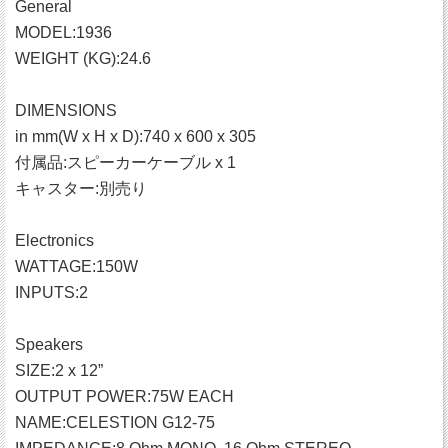
General
MODEL:1936
WEIGHT (KG):24.6
DIMENSIONS
in mm(W x H x D):740 x 600 x 305
付属品:スピーカーケーブル x 1
キャスター:別売り
Electronics
WATTAGE:150W
INPUTS:2
Speakers
SIZE:2 x 12”
OUTPUT POWER:75W EACH
NAME:CELESTION G12-75