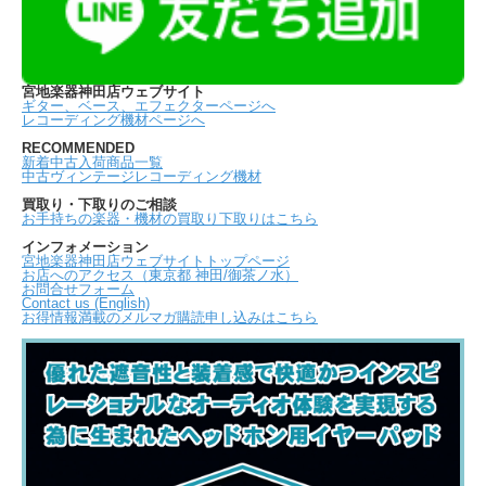
宮地楽器神田店ウェブサイト
ギター、ベース、エフェクターページへ
レコーディング機材ページへ
RECOMMENDED
新着中古入荷商品一覧
中古ヴィンテージレコーディング機材
買取り・下取りのご相談
お手持ちの楽器・機材の買取り下取りはこちら
インフォメーション
宮地楽器神田店ウェブサイトトップページ
お店へのアクセス（東京都 神田/御茶ノ水）
お問合せフォーム
Contact us (English)
お得情報満載のメルマガ購読申し込みはこちら