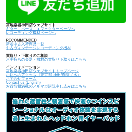
宮地楽器神田店ウェブサイト
ギター、ベース、エフェクターページへ
レコーディング機材ページへ
RECOMMENDED
新着中古入荷商品一覧
中古ヴィンテージレコーディング機材
買取り・下取りのご相談
お手持ちの楽器・機材の買取り下取りはこちら
インフォメーション
宮地楽器神田店ウェブサイトトップページ
お店へのアクセス（東京都 神田/御茶ノ水）
お問合せフォーム
Contact us (English)
お得情報満載のメルマガ購読申し込みはこちら