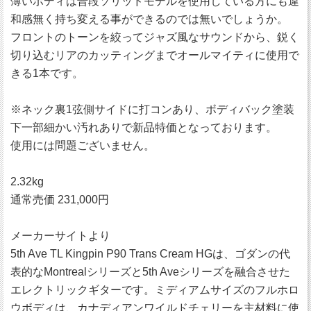
薄いボディは普段ソリッドモデルを使用している方にも違
和感無く持ち変える事ができるのでは無いでしょうか。
フロントのトーンを絞ってジャズ風なサウンドから、鋭く
切り込むリアのカッティングまでオールマイティに使用で
きる1本です。
※ネック裏1弦側サイドに打コンあり、ボディバック塗装
下一部細かい汚れありで新品特価となっております。
使用には問題ございません。
2.32kg
通常売価 231,000円
メーカーサイトより
5th Ave TL Kingpin P90 Trans Cream HGは、ゴダンの代
表的なMontrealシリーズと5th Aveシリーズを融合させた
エレクトリックギターです。ミディアムサイズのフルホロ
ウボディは、カナディアンワイルドチェリーを主材料に使