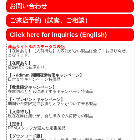
お問い合わせ
ご来店予約（試奏、ご相談）
Click here for inquiries (English)
商品タイトルのステータス表記
【在庫あり】【入荷待ち】の表記がない製品は全て「お取り寄せ」
となります。
【在庫あり】
店舗&ECに在庫あり。
【～dd/mm 期間限定特価キャンペーン】
日付までキャンペーン特価品
【数量限定キャンペーン】
在庫切れとともに終了するキャンペーン特価品
【～プレゼントキャンペーン】
期間や台数限定でお得なオマケがついて来る製品
【入荷待ち】
現在在庫は無いが、発注済みで入荷待ちの製品
【定番】
RPMスタッフが選んだ定番製品
【ダウンロード版】