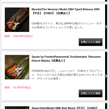
Mosrite/The Ventures Model 1964 Type3 Reissue 1993
【中古】【USED】【在庫あり】
USA製モズライト。希少な1964年仕様のリイシュー・モデ
ルが良好なコンディションで入荷しました。
価格： 348,000円(税込)
Squier by Fender/Paranormal Troublemaker Telecaster
Deluxe Bigsby【在庫あり】
FENDERの名の下に、ハムバッカー、TOMタイプのブリッ
ジ、4コントロールと大胆な仕様が導入されたテレキャスタ
ー・デラックスが発売！
価格： 81,400円(税込)
Steve Klein/Model SMK Red Wood【中古】【USED】