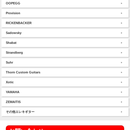
OOPEGG
Provision
RICKENBACKER
Sadowsky
Shabat
Strandberg
Suhr
Thorn Custom Guitars
Xotic
YAMAHA
ZEMAITIS
その他エレキギター