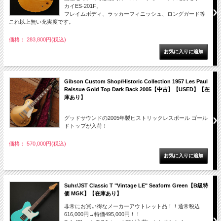
カイES-201F。
フレイムボディ、ラッカーフィニッシュ、ロングガード等
これ以上無い充実度です。
価格： 283,800円(税込)
Gibson Custom Shop/Historic Collection 1957 Les Paul
Reissue Gold Top Dark Back 2005【中古】【USED】【在
庫あり】
グッドサウンドの2005年製ヒストリックレスポール ゴール
ドトップが入荷！
価格： 570,000円(税込)
Suhr/JST Classic T "Vintage LE" Seaform Green【B級特
価 MGK】【在庫あり】
非常にお買い得なメーカーアウトレット品！！通常税込
616,000円→特価495,000円！！