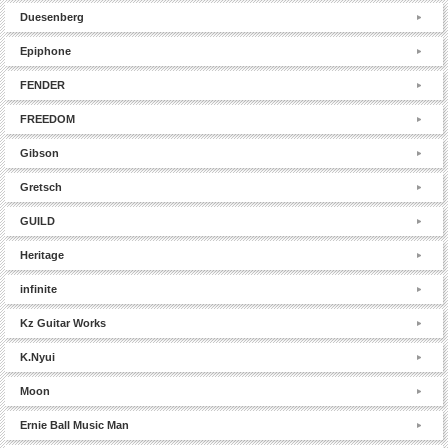
Duesenberg
Epiphone
FENDER
FREEDOM
Gibson
Gretsch
GUILD
Heritage
infinite
Kz Guitar Works
K.Nyui
Moon
Ernie Ball Music Man