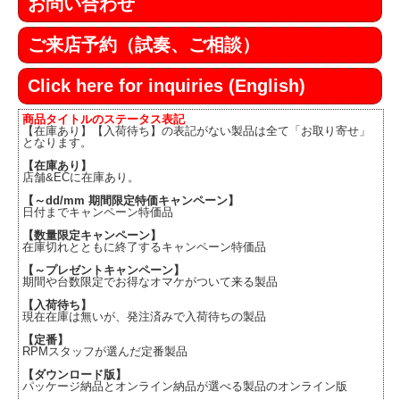
お問い合わせ
ご来店予約（試奏、ご相談）
Click here for inquiries (English)
商品タイトルのステータス表記
【在庫あり】【入荷待ち】の表記がない製品は全て「お取り寄せ」
となります。
【在庫あり】
店舗&ECに在庫あり。
【～dd/mm 期間限定特価キャンペーン】
日付までキャンペーン特価品
【数量限定キャンペーン】
在庫切れとともに終了するキャンペーン特価品
【～プレゼントキャンペーン】
期間や台数限定でお得なオマケがついて来る製品
【入荷待ち】
現在在庫は無いが、発注済みで入荷待ちの製品
【定番】
RPMスタッフが選んだ定番製品
【ダウンロード版】
パッケージ納品とオンライン納品が選べる製品のオンライン版