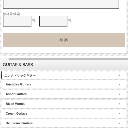
価格帯検索
円 ～
円
GUITAR & BASS
エレクトリックギター
Aristides Guitars
Asher Guitars
Bizen Works
Cream Guitars
De Leeuw Guitars