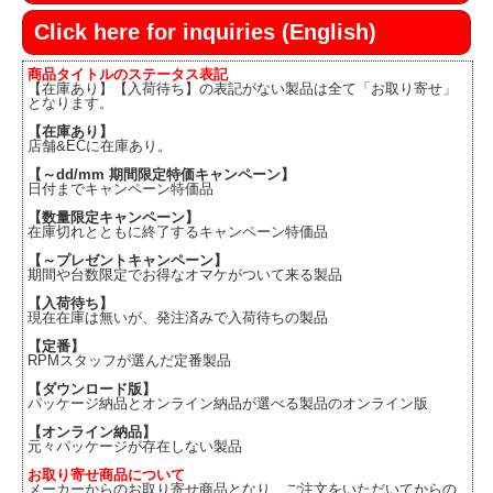
Click here for inquiries (English)
商品タイトルのステータス表記
【在庫あり】【入荷待ち】の表記がない製品は全て「お取り寄せ」
となります。
【在庫あり】
店舗&ECに在庫あり。
【～dd/mm 期間限定特価キャンペーン】
日付までキャンペーン特価品
【数量限定キャンペーン】
在庫切れとともに終了するキャンペーン特価品
【～プレゼントキャンペーン】
期間や台数限定でお得なオマケがついて来る製品
【入荷待ち】
現在在庫は無いが、発注済みで入荷待ちの製品
【定番】
RPMスタッフが選んだ定番製品
【ダウンロード版】
パッケージ納品とオンライン納品が選べる製品のオンライン版
【オンライン納品】
元々パッケージが存在しない製品
お取り寄せ商品について
メーカーからのお取り寄せ商品となり、ご注文をいただいてからの