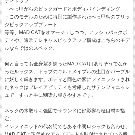
ディトップ
・べっ甲がらのピックガードとボディバインディング
・このモデルのために特別に製作されたべっ甲柄のブリッ
ジピックアッププレート
等等、MAD CATをオマージュしつつ、アッシュバックボ
ディや、通常テレキャスピックアップ構成はこちらのモデ
ルならではのスペック。
何と言っても全身紫を纏ったMAD CATはありそうでなか
ったルックス。トップのキルトメイプルの杢目がパープル
に妖しく輝きます。ボディと同色の紫にフィニッシュされ
たネックはプレイアビリティも考慮したサテンフィニッシ
ュで、すっと手に馴染む弾きやすさです。
ネックの木取りも強固でサウンドに好影響な柾目材を指
定。
インフィニットの代名詞でもある小菊ロジックも合わせ、
MAD CATに現代的なアップデートも味付けされている所