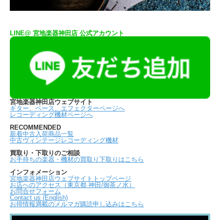
LINE@ 宮地楽器神田店 公式アカウント
宮地楽器神田店ウェブサイト
ギター、ベース、エフェクターページへ
レコーディング機材ページへ
RECOMMENDED
新着中古入荷商品一覧
中古ヴィンテージレコーディング機材
買取り・下取りのご相談
お手持ちの楽器・機材の買取り下取りはこちら
インフォメーション
宮地楽器神田店ウェブサイトトップページ
お店へのアクセス（東京都 神田/御茶ノ水）
お問合せフォーム
Contact us (English)
お得情報満載のメルマガ購読申し込みはこちら