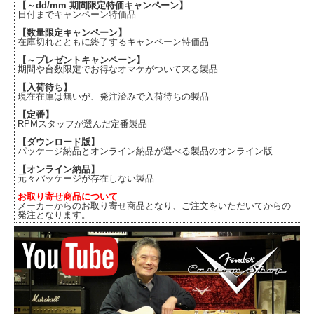
【～dd/mm 期間限定特価キャンペーン】
日付までキャンペーン特価品
【数量限定キャンペーン】
在庫切れとともに終了するキャンペーン特価品
【～プレゼントキャンペーン】
期間や台数限定でお得なオマケがついて来る製品
【入荷待ち】
現在在庫は無いが、発注済みで入荷待ちの製品
【定番】
RPMスタッフが選んだ定番製品
【ダウンロード版】
パッケージ納品とオンライン納品が選べる製品のオンライン版
【オンライン納品】
元々パッケージが存在しない製品
お取り寄せ商品について
メーカーからのお取り寄せ商品となり、ご注文をいただいてからの
発注となります。