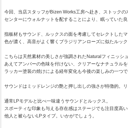
今回、当店スタッフがBizen Works工房へ赴き、スト
センターにウォルナットを配することにより、眠っていた良
指板材もサウンド、ルックスの面を考慮してセレクトしたマ
色が濃く、高音がよく響くブラジリアンローズに似たルック
こちらは天然素材の美しさが強調されたNaturalフィニッシ
あえてアンバーの色味を付けない、クリアーなナチュラルを
ラッカー塗装の焼けによる経年変化も今後の楽しみの一つで
サウンドはミッドレンジの艶と押し出しの強さが特徴的。リ
通常LPモデルと比べ一味違うサウンドとルックス。
スポーティな印象も与える存在感はステージでも注目度高い
他人と被らないLPタイプ。いかがでしょう。