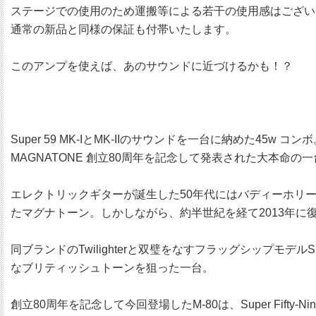
ステージでの使用のため運搬等による若干の使用感はござい
通常の新品と同様の保証も付帯いたします。
このアンプを使えば、あのサウンドに近づけるかも！？
Super 59 MK-IとMK-IIのサウンドを一台に納めた45w コン
MAGNATONE 創立80周年を記念して発表された大本命の
エレクトリックギターが誕生した50年代にはバディーホリ
たマグナトーン。しかしながら、約半世紀を経て2013年
同ブランドのTwilighterと双璧をなすフラッグシップモデルSupe
なブリティッシュトーンを狙った一台。
創立80周年を記念して今回登場したM-80は、Super Fift