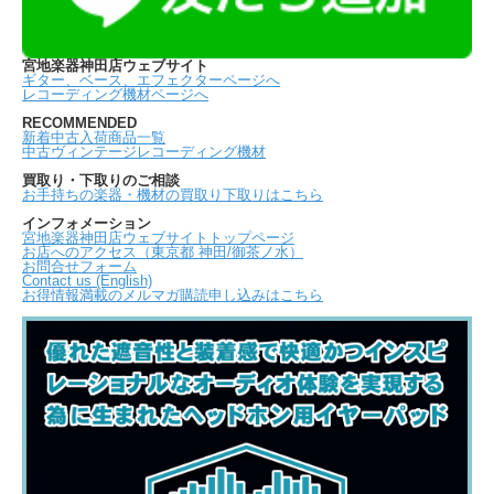
宮地楽器神田店ウェブサイト
ギター、ベース、エフェクターページへ
レコーディング機材ページへ
RECOMMENDED
新着中古入荷商品一覧
中古ヴィンテージレコーディング機材
買取り・下取りのご相談
お手持ちの楽器・機材の買取り下取りはこちら
インフォメーション
宮地楽器神田店ウェブサイトトップページ
お店へのアクセス（東京都 神田/御茶ノ水）
お問合せフォーム
Contact us (English)
お得情報満載のメルマガ購読申し込みはこちら