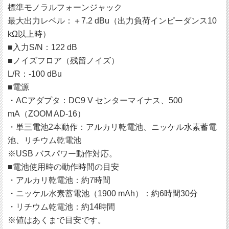
標準モノラルフォーンジャック
最大出力レベル：＋7.2 dBu（出力負荷インピーダンス10
kΩ以上時）
■入力S/N：122 dB
■ノイズフロア（残留ノイズ）
L/R：-100 dBu
■電源
・ACアダプタ：DC9 V センターマイナス、500
mA（ZOOM AD-16）
・単三電池2本動作：アルカリ乾電池、ニッケル水素蓄電
池、リチウム乾電池
※USB バスパワー動作対応。
■電池使用時の動作時間の目安
・アルカリ乾電池：約7時間
・ニッケル水素蓄電池（1900 mAh）：約6時間30分
・リチウム乾電池：約14時間
※値はあくまで目安です。