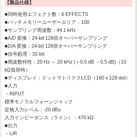
【製品仕様】
■同時使用エフェクト数：6 EFFECTS
■パッチメモリーユーザーエリア：100
■サンプリング周波数：44.1 kHz
■A/D 変換：24-bit 128倍オーバーサンプリング
■D/A 変換：24-bit 128倍オーバーサンプリング
■信号処理：32-bit
■周波数特性：20 Hz ～ 20 kHz (＋0.5 dB －0.5 dB)（10
kΩ負荷時）
■ディスプレイ：ドットマトリクスLCD（160 x 128 dot）
■入力
・INPUT
標準モノラルフォーンジャック
定格入力レベル：-20 dBu
入力インピーダンス（ライン）：470 kΩ
■出力
・L/R