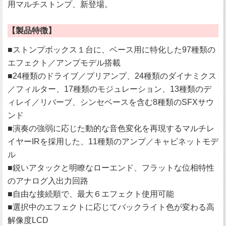
用マルチストンプ、新登場。
【製品特徴】
■ストンプボックス１台に、ベース用に特化した97種類の
エフェクト／アンプモデル搭載
■24種類のドライブ／プリアンプ、24種類のダイナミクス
／フィルター、17種類のモジュレーション、13種類のデ
ィレイ／リバーブ、シンセベースを含む8種類のSFXサウ
ンド
■演奏の強弱に応じた動的な音色変化を再現するマルチレ
イヤーIRを採用した、11種類のアンプ／キャビネットモデ
ル
■鋭いアタックと明瞭なローエンド、フラットな位相特性
のアナログ入出力回路
■自由な接続順で、最大６エフェクト使用可能
■選択中のエフェクトに応じてバックライト色が変わる高
解像度LCD