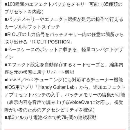
■100種類のエフェクトパッチをメモリー可能（85種類の
プリセットを内蔵）
■パッチメモリーやエフェクト選択が足元の操作で行える
カーソル型フットスイッチ
■R OUTの出力信号をパッチメモリー内の任意の箇所から
取り出せる「R OUT POSITION」
■ベースケースのポケットに収まる、軽量コンパクトデザ
イン
■エフェクト設定を自動保存するオートセーブと、編集内
容を元の状態に戻すリバート機能
■Low-B／Hi-Cチューニングにも対応するチューナー機能
■iOS用アプリ「Handy Guitar Lab」から、追加エフェクト
／プリセットパッチの入手、パッチメモリーの編集が可能
（表示内容を音声で読み上げるVoiceOverに対応し、視覚
障がい者のためのアクセシビリティを確保）
■単3アルカリ電池×2本で約7時間の連続駆動