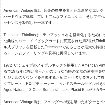
American Vintage IIは、音楽の歴史を変えた
ハードウェア構成、プレミアムなフィニッシュ、そして年代別
ッセンスを凝縮した一本です。
Telecaster Thinlineは、重いアッシュ材を軽量化す
な曲線のパーロイドピックガードに変更された第2世代Thin
ル式ブリッジを搭載したTelecasterであることが最大の特徴と言える
るトーンとフィーリングを見事に再現しています。
1972 ”C”シェイプのメイプルネックを採用したAmerican Vin
るで1972年に舞い戻ったかのような当時の楽器の演奏性を彷彿
リジナルのサウンドを再現するために不可欠な要素として復活させ
クプレート、Fロゴチューナー、ベンドスチールサドル付き
Aged Natural、3-Color Sunburst、Lake Placi
American Vintage IIは、フェンダーの礎を築