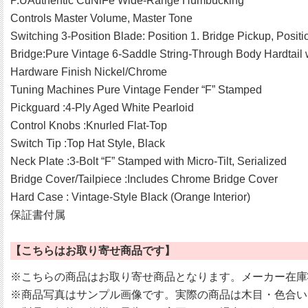
P.UAuthentic CuNiFe Wide-Range Humbucking
Controls Master Volume, Master Tone
Switching 3-Position Blade: Position 1. Bridge Pickup, Posit
Bridge:Pure Vintage 6-Saddle String-Through Body Hardtail 
Hardware Finish Nickel/Chrome
Tuning Machines Pure Vintage Fender “F” Stamped
Pickguard :4-Ply Aged White Pearloid
Control Knobs :Knurled Flat-Top
Switch Tip :Top Hat Style, Black
Neck Plate :3-Bolt “F” Stamped with Micro-Tilt, Serialized
Bridge Cover/Tailpiece :Includes Chrome Bridge Cover
Hard Case : Vintage-Style Black (Orange Interior)
保証書付属
【こちらはお取り寄せ商品です】
※こちらの商品はお取り寄せ商品となります。メーカー在庫
※商品写真はサンプル画像です。実際の商品は木目・色合い