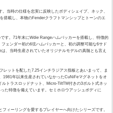
ーズです。当時の仕様を忠実に反映したボディシェイプ、ネック、
搭載し、本物のFenderクラフトマンシップとトーンのエ
ルです。71年末にWdie Rangeハムバッカーを搭載し、特徴的
は、フェンダー初の6弦ハムバッカーと、初の調整可能な6サド
r Thinlineは、当時生産されていたオリジナルモデルの真髄とも言え
ィンテージトールフレットを配した7.25インチラジアス指板とあいまって、ま
1981年以来生産されていなかったCuNiFeマグネットをオ
スロッドナット、Micro-TiltTM付きの3ボルト式ネッ
いった特徴を備えています。セミホロウアッシュボディに
トーンとフィーリングを愛するプレイヤーへ向けたシリーズです。