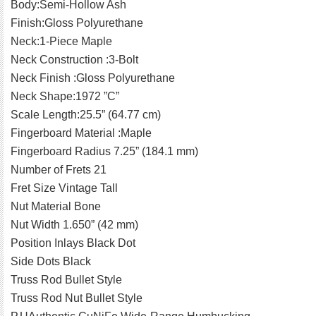
Body:Semi-Hollow Ash
Finish:Gloss Polyurethane
Neck:1-Piece Maple
Neck Construction :3-Bolt
Neck Finish :Gloss Polyurethane
Neck Shape:1972 ”C”
Scale Length:25.5” (64.77 cm)
Fingerboard Material :Maple
Fingerboard Radius 7.25” (184.1 mm)
Number of Frets 21
Fret Size Vintage Tall
Nut Material Bone
Nut Width 1.650” (42 mm)
Position Inlays Black Dot
Side Dots Black
Truss Rod Bullet Style
Truss Rod Nut Bullet Style