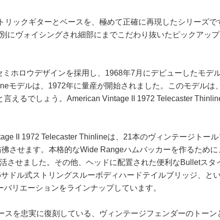
革新的なエレクトリックギターとベースを、極めて正確に再現したシリ
にヴォイシングされ細部にまでこだわり抜いたピックアップを
るためにセミホロウデザインを採用し、1968年7月にデビューしたモデ
lineモデルは、1972年に量産が開始されました。このモデル
でしょう。American Vintage II 1972 Telecaste
tage II 1972 Telecaster Thinlineは、21本のヴ
させます。本格的なWide Rangeハムバッカーを作るために、
ました。その他、ヘッドに配置された便利なBulletスタイルトラ
6サドル式ストリングスルーボディハードテイルブリッジ、と
d Blueの3カラーバリエーションをラインナップしています。
いたギターとベースを忠実に復刻している、ヴィンテージフェンダーの