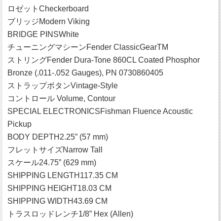
ロゼットCheckerboard
ブリッジModern Viking
BRIDGE PINSWhite
チューニングマシーンFender ClassicGearTM
ストリングFender Dura-Tone 860CL Coated Phosphor
Bronze (.011-.052 Gauges), PN 0730860405
ストラップボタンVintage-Style
コントロール Volume, Contour
SPECIAL ELECTRONICSFishman Fluence Acoustic
Pickup
BODY DEPTH2.25” (57 mm)
フレットサイズNarrow Tall
スケール24.75” (629 mm)
SHIPPING LENGTH117.35 CM
SHIPPING HEIGHT18.03 CM
SHIPPING WIDTH43.69 CM
トラスロッドレンチ1/8” Hex (Allen)