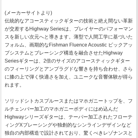
(メーカーサイトより)
伝統的なアコースティックギターの技術と絶え間ない革新
が交差するHighway Seriesは、プレイヤーのパフォーマン
スを新しい次元へと導きます。薄型で人間工学に基づいた
フォルム、画期的なFishman Fluence Acoustic ピックアッ
プシステムとブレーシング構造を融合させたHighway
Seriesギターは、2倍のサイズのアコースティックギター
のフィーリングとアンプラグドな響きを持ち合わせ、さら
に膝の上で弾く快適さを加え、ユニークな音響体験が得ら
れます。
ソリッドシトカスプルースまたはマホガニートップを、フ
ルチェンバー加工のマホガニーボディにはめ込んだ
Highwayシリーズギターは、テーパー加工されたフローテ
ィングXブレーシングや独創的なシンラインデザインなど
独自の内部構造で設計されており、驚くべきレゾナンスと