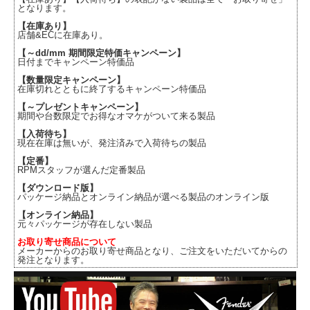
となります。
【在庫あり】
店舗&ECに在庫あり。
【～dd/mm 期間限定特価キャンペーン】
日付までキャンペーン特価品
【数量限定キャンペーン】
在庫切れとともに終了するキャンペーン特価品
【～プレゼントキャンペーン】
期間や台数限定でお得なオマケがついて来る製品
【入荷待ち】
現在在庫は無いが、発注済みで入荷待ちの製品
【定番】
RPMスタッフが選んだ定番製品
【ダウンロード版】
パッケージ納品とオンライン納品が選べる製品のオンライン版
【オンライン納品】
元々パッケージが存在しない製品
お取り寄せ商品について
メーカーからのお取り寄せ商品となり、ご注文をいただいてからの
発注となります。