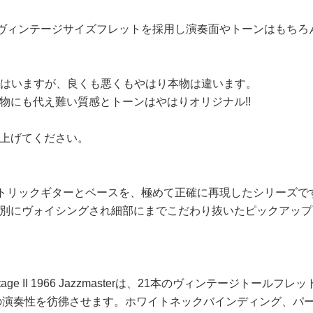
Rとヴィンテージサイズフレットを採用し演奏面やトーンはもち
されてはいますが、良くも悪くもやはり本物は違います。
物にも代え難い質感とトーンはやはりオリジナル!!
上げてください。
革新的なエレクトリックギターとベースを、極めて正確に再現したシリ
にヴォイシングされ細部にまでこだわり抜いたピックアップを
intage II 1966 Jazzmasterは、21本のヴィンテージ
演奏性を彷彿させます。ホワイトネックバインディング、パールブロ