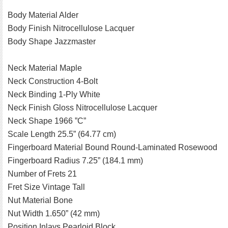
Body Material Alder
Body Finish Nitrocellulose Lacquer
Body Shape Jazzmaster
Neck Material Maple
Neck Construction 4-Bolt
Neck Binding 1-Ply White
Neck Finish Gloss Nitrocellulose Lacquer
Neck Shape 1966 ”C”
Scale Length 25.5” (64.77 cm)
Fingerboard Material Bound Round-Laminated Rosewood
Fingerboard Radius 7.25” (184.1 mm)
Number of Frets 21
Fret Size Vintage Tall
Nut Material Bone
Nut Width 1.650” (42 mm)
Position Inlays Pearloid Block