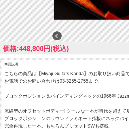
価格:448,800円(税込)
商品説明
こちらの商品は【Miyaji Guitars Kanda】のお取り扱い商品
お電話でのお問い合わせは03-3255-2755まで。
ブロックポジション＆バインディングネックの1966年 Jazzm
流線型のオフセットボディー!!クールな一本が時代を超えて
ブロックポジションのラウンドラミネート指板にネックバイン
完全再現した一本。もちろんプリセットSWも搭載。