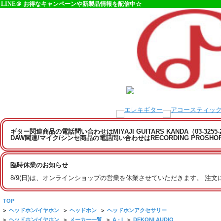
LINE＠ お得なキャンペーンや新製品情報を配信中☆
ギター関連商品の電話問い合わせはMIYAJI GUITARS KANDA（03-3255
DAW関連/マイク/シンセ商品の電話問い合わせはRECORDING PROSHOP MI
臨時休業のお知らせ
8/9(日)は、オンラインショップの営業を休業させていただきます。 注
TOP
>
ヘッドホン/イヤホン
>
ヘッドホン
>
ヘッドホンアクセサリー
>
ヘッドホン/イヤホン
>
メーカー一覧
>
A - I
>
DEKONI AUDIO