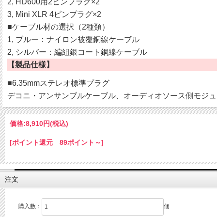
2, HD600用2ピンプラグ×2
3, Mini XLR 4ピンプラグ×2
■ケーブル材の選択（2種類）
1, ブルー：ナイロン被覆銅線ケーブル
2, シルバー：編組銀コート銅線ケーブル
【製品仕様】
■6.35mmステレオ標準プラグ
デコニ・アンサンブルケーブル、オーディオソース側モジュラー
価格:
8,910円
(税込)
[ポイント還元 89ポイント～]
注文
購入数：
個