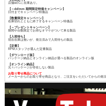
店舗&ECに在庫あり。
【～dd/mm 期間限定特価キャンペーン】
日付までキャンペーン特価品
【数量限定キャンペーン】
在庫切れとともに終了するキャンペーン特価品
【～プレゼントキャンペーン】
期間や台数限定でお得なオマケがついて来る製品
【入荷待ち】
現在在庫は無いが、発注済みで入荷待ちの製品
【定番】
RPMスタッフが選んだ定番製品
【ダウンロード版】
パッケージ納品とオンライン納品が選べる製品のオンライン版
【オンライン納品】
元々パッケージが存在しない製品
お取り寄せ商品について
メーカーからのお取り寄せ商品となり、ご注文をいただいてからの発