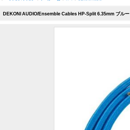
DEKONI AUDIO/Ensemble Cables HP-Split 6.35mm 