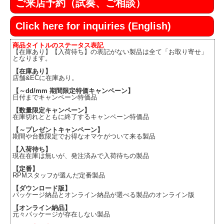
ご来店予約（試奏、ご相談）
Click here for inquiries (English)
商品タイトルのステータス表記
【在庫あり】【入荷待ち】の表記がない製品は全て「お取り寄せ」
となります。
【在庫あり】
店舗&ECに在庫あり。
【～dd/mm 期間限定特価キャンペーン】
日付までキャンペーン特価品
【数量限定キャンペーン】
在庫切れとともに終了するキャンペーン特価品
【～プレゼントキャンペーン】
期間や台数限定でお得なオマケがついて来る製品
【入荷待ち】
現在在庫は無いが、発注済みで入荷待ちの製品
【定番】
RPMスタッフが選んだ定番製品
【ダウンロード版】
パッケージ納品とオンライン納品が選べる製品のオンライン版
【オンライン納品】
元々パッケージが存在しない製品