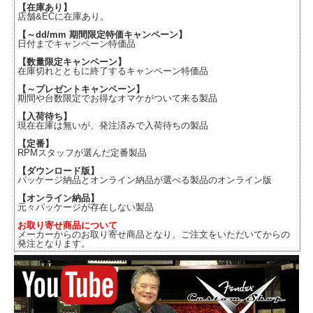
【在庫あり】
店舗&ECに在庫あり。
【～dd/mm 期間限定特価キャンペーン】
日付までキャンペーン特価品
【数量限定キャンペーン】
在庫切れとともに終了するキャンペーン特価品
【～プレゼントキャンペーン】
期間や台数限定でお得なオマケがついて来る製品
【入荷待ち】
現在在庫は無いが、発注済みで入荷待ちの製品
【定番】
RPMスタッフが選んだ定番製品
【ダウンロード版】
パッケージ納品とオンライン納品が選べる製品のオンライン版
【オンライン納品】
元々パッケージが存在しない製品
お取り寄せ商品について
メーカーからのお取り寄せ商品となり、ご注文をいただいてからの
発注となります。