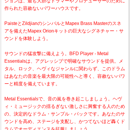
ションは、最も大胆なドラマーやプロデューサーのために
作られた容赦ないパワーハウスです。
PaisteとZildjianのシンバルとMapex Brass Masterのスネ
アを備えたMapex Orionキットの巨大なシグネチャー・サ
ウンドを体験しよう。
サウンドの猛攻撃に備えよう。BFD Player - Metal
Essentialsは、アグレッシブで明確なサウンドを提供。メ
タル、ロック、ヘヴィなジャンルに関わらず、このドラム
はあなたの音楽を最大限の可能性へと導く、容赦ないパワ
ーと精度を備えています。
Metal Essentialsで、音の嵐を巻き起こしましょう。ヘヴ
ィ・ミュージックの揺るぎない激しさに興奮する人のため
の、決定的なドラム・サンプル・パックです。あなたのサ
ウンドを高め、ステージを支配し、かつてないほど轟くド
ラムでオーディエンスを征服しましょう。