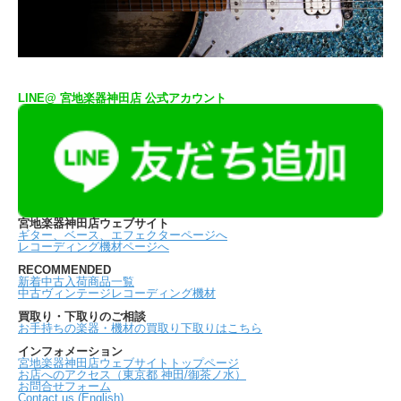
LINE@ 宮地楽器神田店 公式アカウント
宮地楽器神田店ウェブサイト
ギター、ベース、エフェクターページへ
レコーディング機材ページへ
RECOMMENDED
新着中古入荷商品一覧
中古ヴィンテージレコーディング機材
買取り・下取りのご相談
お手持ちの楽器・機材の買取り下取りはこちら
インフォメーション
宮地楽器神田店ウェブサイトトップページ
お店へのアクセス（東京都 神田/御茶ノ水）
お問合せフォーム
Contact us (English)