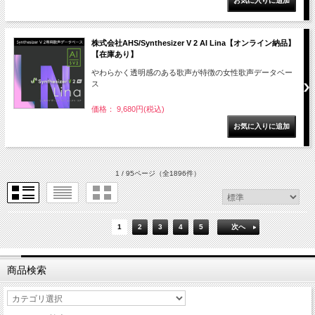
株式会社AHS/Synthesizer V 2 AI Lina【オンライン納品】
【在庫あり】
やわらかく透明感のある歌声が特徴の女性歌声データベー
ス
価格： 9,680円(税込)
1 / 95ページ
（全1896件）
1
2
3
4
5
次へ
商品検索