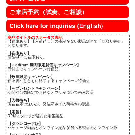
ご来店予約（試奏、ご相談）
Click here for inquiries (English)
商品タイトルのステータス表記
【在庫あり】【入荷待ち】の表記がない製品は全て「お取り寄せ」
となります。
【在庫あり】
店舗&ECに在庫あり。
【～dd/mm 期間限定特価キャンペーン】
日付までキャンペーン特価品
【数量限定キャンペーン】
在庫切れとともに終了するキャンペーン特価品
【～プレゼントキャンペーン】
期間や台数限定でお得なオマケがついて来る製品
【入荷待ち】
現在在庫は無いが、発注済みで入荷待ちの製品
【定番】
RPMスタッフが選んだ定番製品
【ダウンロード版】
パッケージ納品とオンライン納品が選べる製品のオンライン版