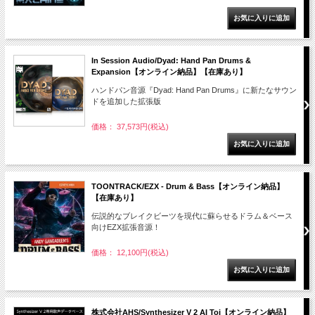
In Session Audio/Dyad: Hand Pan Drums &
Expansion【オンライン納品】【在庫あり】
ハンドパン音源『Dyad: Hand Pan Drums』に新たなサウン
ドを追加した拡張版
価格： 37,573円(税込)
TOONTRACK/EZX - Drum & Bass【オンライン納品】
【在庫あり】
伝説的なブレイクビーツを現代に蘇らせるドラム＆ベース
向けEZX拡張音源！
価格： 12,100円(税込)
株式会社AHS/Synthesizer V 2 AI Toi【オンライン納品】