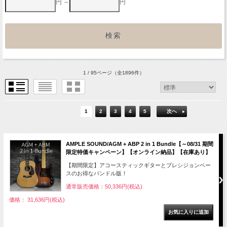
円 ～
円
1 / 95ページ
（全1896件）
1
2
3
4
5
次へ
AMPLE SOUND/AGM + ABP 2 in 1 Bundle【～08/31 期間
限定特価キャンペーン】【オンライン納品】【在庫あり】
【期間限定】アコースティックギターとプレシジョンベー
スのお得なバンドル版！
通常販売価格：50,336円(税込)
価格： 31,636円(税込)