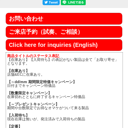
お問い合わせ
ご来店予約（試奏、ご相談）
Click here for inquiries (English)
商品タイトルのステータス表記
【在庫あり】【入荷待ち】の表記がない製品は全て「お取り寄せ」
となります。
【在庫あり】
店舗&ECに在庫あり。
【～dd/mm 期間限定特価キャンペーン】
日付までキャンペーン特価品
【数量限定キャンペーン】
在庫切れとともに終了するキャンペーン特価品
【～プレゼントキャンペーン】
期間や台数限定でお得なオマケがついて来る製品
【入荷待ち】
現在在庫は無いが、発注済みで入荷待ちの製品
【定番】