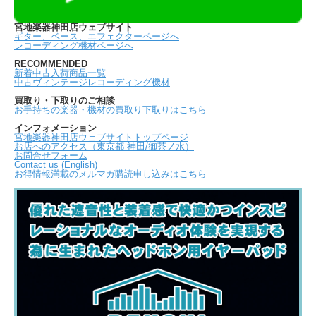
宮地楽器神田店ウェブサイト
ギター、ベース、エフェクターページへ
レコーディング機材ページへ
RECOMMENDED
新着中古入荷商品一覧
中古ヴィンテージレコーディング機材
買取り・下取りのご相談
お手持ちの楽器・機材の買取り下取りはこちら
インフォメーション
宮地楽器神田店ウェブサイトトップページ
お店へのアクセス（東京都 神田/御茶ノ水）
お問合せフォーム
Contact us (English)
お得情報満載のメルマガ購読申し込みはこちら