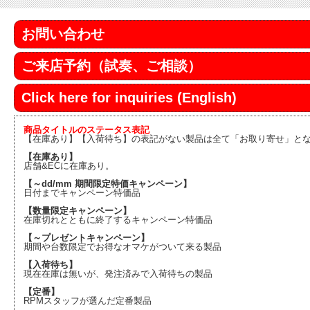
お問い合わせ
ご来店予約（試奏、ご相談）
Click here for inquiries (English)
商品タイトルのステータス表記
【在庫あり】【入荷待ち】の表記がない製品は全て「お取り寄せ」と
【在庫あり】
店舗&ECに在庫あり。
【～dd/mm 期間限定特価キャンペーン】
日付までキャンペーン特価品
【数量限定キャンペーン】
在庫切れとともに終了するキャンペーン特価品
【～プレゼントキャンペーン】
期間や台数限定でお得なオマケがついて来る製品
【入荷待ち】
現在在庫は無いが、発注済みで入荷待ちの製品
【定番】
RPMスタッフが選んだ定番製品