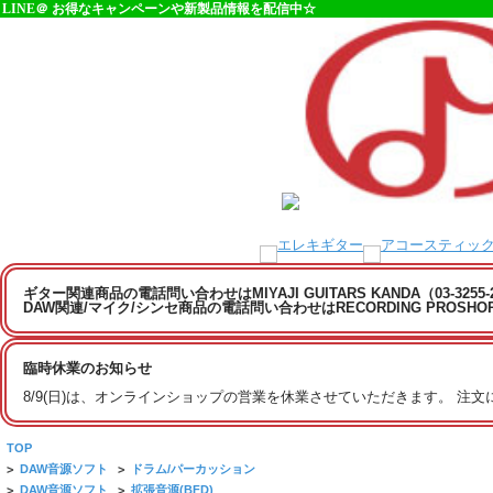
LINE＠ お得なキャンペーンや新製品情報を配信中☆
ギター関連商品の電話問い合わせはMIYAJI GUITARS KANDA（03-3255
DAW関連/マイク/シンセ商品の電話問い合わせはRECORDING PROSHOP MI
臨時休業のお知らせ
8/9(日)は、オンラインショップの営業を休業させていただきます。 注
TOP
>
DAW音源ソフト
>
ドラム/パーカッション
>
DAW音源ソフト
>
拡張音源(BFD)