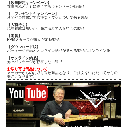
【数量限定キャンペーン】
在庫切れとともに終了するキャンペーン特価品
【～プレゼントキャンペーン】
期間や台数限定でお得なオマケがついて来る製品
【入荷待ち】
現在在庫は無いが、発注済みで入荷待ちの製品
【定番】
RPMスタッフが選んだ定番製品
【ダウンロード版】
パッケージ納品とオンライン納品が選べる製品のオンライン版
【オンライン納品】
元々パッケージが存在しない製品
お取り寄せ商品について
メーカーからのお取り寄せ商品となり、ご注文をいただいてからの
発注となります。