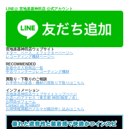
LINE@ 宮地楽器神田店 公式アカウント
宮地楽器神田店ウェブサイト
ギター、ベース、エフェクターページへ
レコーディング機材ページへ
RECOMMENDED
新着中古入荷商品一覧
中古ヴィンテージレコーディング機材
買取り・下取りのご相談
お手持ちの楽器・機材の買取り下取りはこちら
インフォメーション
宮地楽器神田店ウェブサイトトップページ
お店へのアクセス（東京都 神田/御茶ノ水）
お問合せフォーム
Contact us (English)
お得情報満載のメルマガ購読申し込みはこちら