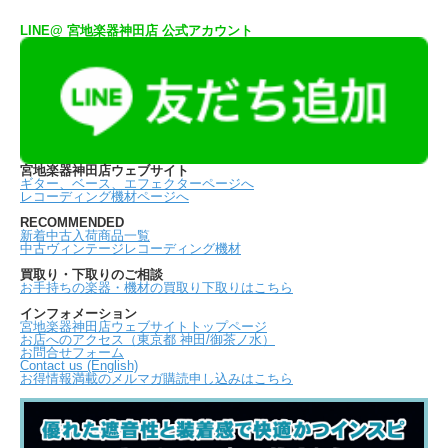
LINE@ 宮地楽器神田店 公式アカウント
宮地楽器神田店ウェブサイト
ギター、ベース、エフェクターページへ
レコーディング機材ページへ
RECOMMENDED
新着中古入荷商品一覧
中古ヴィンテージレコーディング機材
買取り・下取りのご相談
お手持ちの楽器・機材の買取り下取りはこちら
インフォメーション
宮地楽器神田店ウェブサイトトップページ
お店へのアクセス（東京都 神田/御茶ノ水）
お問合せフォーム
Contact us (English)
お得情報満載のメルマガ購読申し込みはこちら