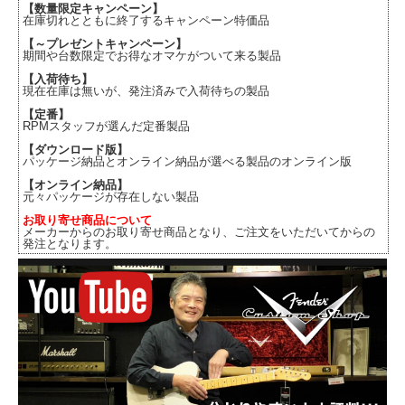
【数量限定キャンペーン】
在庫切れとともに終了するキャンペーン特価品
【～プレゼントキャンペーン】
期間や台数限定でお得なオマケがついて来る製品
【入荷待ち】
現在在庫は無いが、発注済みで入荷待ちの製品
【定番】
RPMスタッフが選んだ定番製品
【ダウンロード版】
パッケージ納品とオンライン納品が選べる製品のオンライン版
【オンライン納品】
元々パッケージが存在しない製品
お取り寄せ商品について
メーカーからのお取り寄せ商品となり、ご注文をいただいてからの
発注となります。