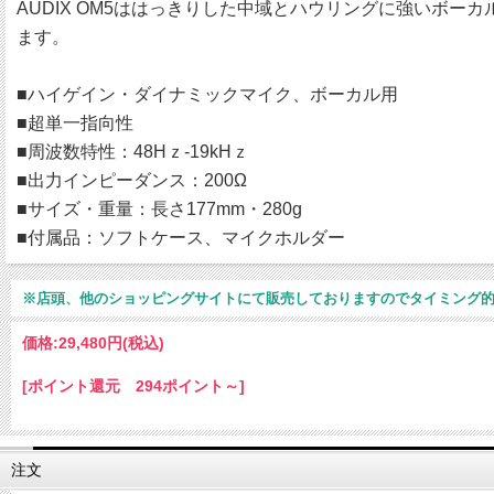
AUDIX OM5ははっきりした中域とハウリングに強いボ
ます。
■ハイゲイン・ダイナミックマイク、ボーカル用
■超単一指向性
■周波数特性：48Hｚ-19kHｚ
■出力インピーダンス：200Ω
■サイズ・重量：長さ177mm・280g
■付属品：ソフトケース、マイクホルダー
※店頭、他のショッピングサイトにて販売しておりますのでタイミング
価格:
29,480円
(税込)
[ポイント還元 294ポイント～]
注文