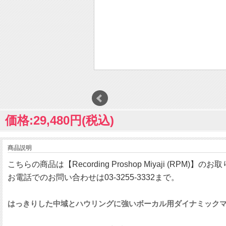
価格:29,480円(税込)
商品説明
こちらの商品は【Recording Proshop Miyaji (RPM)】
お電話でのお問い合わせは03-3255-3332まで。
はっきりした中域とハウリングに強いボーカル用ダイナミック