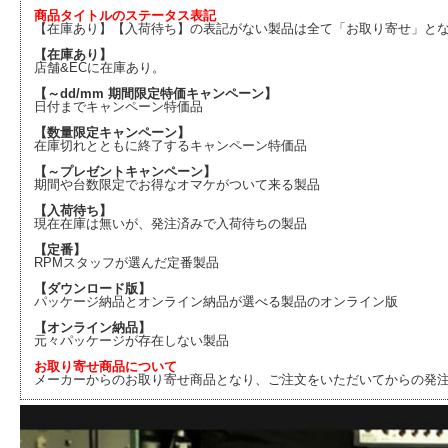
商品タイトルのステータス表記
【在庫あり】【入荷待ち】の表記がない製品は全て「お取り寄せ」と
【在庫あり】
店舗&ECに在庫あり。
【～dd/mm 期間限定特価キャンペーン】
日付までキャンペーン特価品
【数量限定キャンペーン】
在庫切れとともに終了するキャンペーン特価品
【～プレゼントキャンペーン】
期間や台数限定でお得なオマケがついて来る製品
【入荷待ち】
現在在庫は無いが、発注済みで入荷待ちの製品
【定番】
RPMスタッフが選んだ定番製品
【ダウンロード版】
パッケージ納品とオンライン納品が選べる製品のオンライン版
【オンライン納品】
元々パッケージが存在しない製品
お取り寄せ商品について
メーカーからのお取り寄せ商品となり、ご注文をいただいてからの発