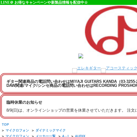
LINE＠ お得なキャンペーンや新製品情報を配信中☆
ギター関連商品の電話問い合わせはMIYAJI GUITARS KANDA（03-3255
DAW関連/マイク/シンセ商品の電話問い合わせはRECORDING PROSHOP MI
臨時休業のお知らせ
8/9(日)は、オンラインショップの営業を休業させていただきます。 注
TOP
>
マイクロフォン
>
ダイナミックマイク
>
マイクロフォン
>
メーカー一覧
>
A - I
>
AUDIX