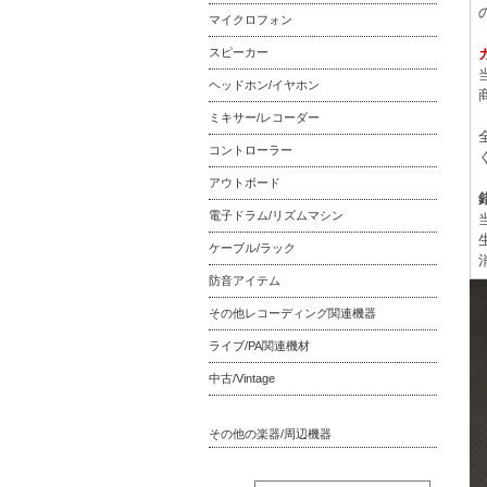
マイクロフォン
スピーカー
ヘッドホン/イヤホン
ミキサー/レコーダー
コントローラー
アウトボード
電子ドラム/リズムマシン
ケーブル/ラック
防音アイテム
その他レコーディング関連機器
ライブ/PA関連機材
中古/Vintage
その他の楽器/周辺機器