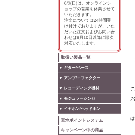
8/9(日)は、オンラインシ
ョップの営業を休業させて
いただきます。
注文については24時間受
け付けておりますが、いた
だいた注文およびお問い合
わせは8月10日以降に順次
対応いたします。
取扱い製品一覧
▼ ギター/ベース
▼ アンプ/エフェクター
▼ レコーディング機材
こ
お
▼ モジュラーシンセ
▼ イヤホン/ヘッドホン
は
宮地ポイントシステム
キャンペーン中の商品