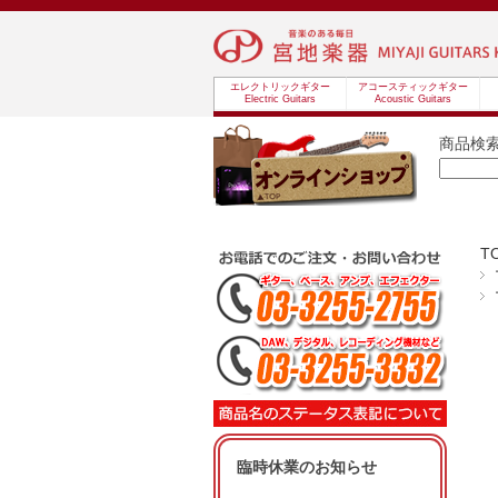
エレクトリックギター
アコースティックギター
Electric Guitars
Acoustic Guitars
商品検
T
臨時休業のお知らせ