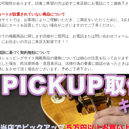
の可能性があります。試奏ご希望の方は必ずご来店前にお電話にてご連絡下さ
カートが設置されていない商品について
当サイトでは、お客様によりご理解いただき、ご満足をいただくために、1点もの
商品にカートを設置していない場合がございますのでご了承ください。
全ての掲載商品に関します詳細やご質問は、お電話または問い合わせフォーム
くにお住まいの方はご来店大歓迎です！！
錯誤に基づく契約無効について
当ショッピングサイト掲載商品の価格については細心の注意を払っております
生した場合、民法第95条「意思表示は、法律行為の要素に錯誤があったとき
消しをさせて頂く場合がございます。予めご了承下さい。