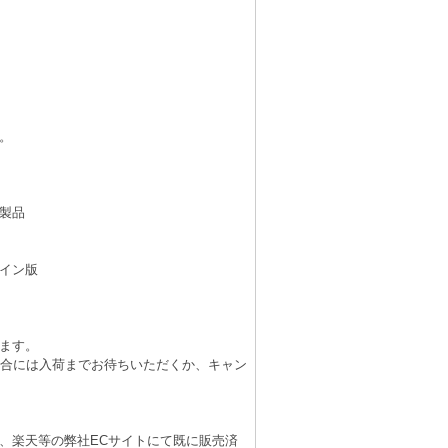
。
製品
イン版
ます。
場合には入荷までお待ちいただくか、キャン
、楽天等の弊社ECサイトにて既に販売済