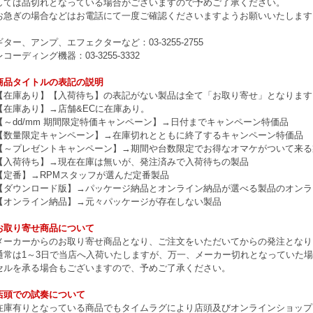
しては品切れとなっている場合がございますので予めご了承ください。
お急ぎの場合などはお電話にて一度ご確認くださいますようお願いいたします
ギター、アンプ、エフェクターなど：03-3255-2755
レコーディング機器：03-3255-3332
商品タイトルの表記の説明
【在庫あり】【入荷待ち】の表記がない製品は全て「お取り寄せ」となります
【在庫あり】→店舗&ECに在庫あり。
【～dd/mm 期間限定特価キャンペーン】→日付までキャンペーン特価品
【数量限定キャンペーン】→在庫切れとともに終了するキャンペーン特価品
【～プレゼントキャンペーン】→期間や台数限定でお得なオマケがついて来る
【入荷待ち】→現在在庫は無いが、発注済みで入荷待ちの製品
【定番】→RPMスタッフが選んだ定番製品
【ダウンロード版】→パッケージ納品とオンライン納品が選べる製品のオンラ
【オンライン納品】→元々パッケージが存在しない製品
お取り寄せ商品について
メーカーからのお取り寄せ商品となり、ご注文をいただいてからの発注となり
通常は1～3日で当店へ入荷いたしますが、万一、メーカー切れとなっていた
セルを承る場合もございますので、予めご了承ください。
店頭での試奏について
在庫有りとなっている商品でもタイムラグにより店頭及びオンラインショップ