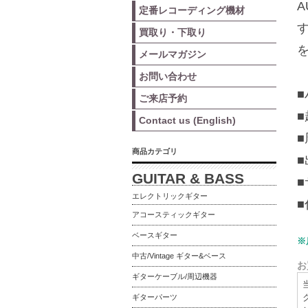
定番レコーディング機材
買取り・下取り
メールマガジン
お問い合わせ
ご来店予約
Contact us (English)
■
商品カテゴリ
■
GUITAR & BASS
■
エレクトリックギター
アコースティックギター
ベースギター
※
中古/Vintage ギター&ベース
お
ギターケーブル/周辺機器
ギターパーツ