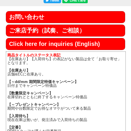
お問い合わせ
ご来店予約（試奏、ご相談）
Click here for inquiries (English)
商品タイトルのステータス表記
【在庫あり】【入荷待ち】の表記がない製品は全て「お取り寄せ」
となります。
【在庫あり】
店舗&ECに在庫あり。
【～dd/mm 期間限定特価キャンペーン】
日付までキャンペーン特価品
【数量限定キャンペーン】
在庫切れとともに終了するキャンペーン特価品
【～プレゼントキャンペーン】
期間や台数限定でお得なオマケがついて来る製品
【入荷待ち】
現在在庫は無いが、発注済みで入荷待ちの製品
【定番】