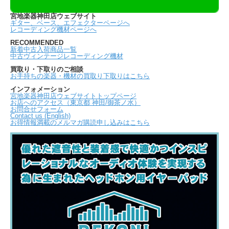
宮地楽器神田店ウェブサイト
ギター、ベース、エフェクターページへ
レコーディング機材ページへ
RECOMMENDED
新着中古入荷商品一覧
中古ヴィンテージレコーディング機材
買取り・下取りのご相談
お手持ちの楽器・機材の買取り下取りはこちら
インフォメーション
宮地楽器神田店ウェブサイトトップページ
お店へのアクセス（東京都 神田/御茶ノ水）
お問合せフォーム
Contact us (English)
お得情報満載のメルマガ購読申し込みはこちら