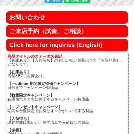
お問い合わせ
ご来店予約（試奏、ご相談）
Click here for inquiries (English)
商品タイトルのステータス表記
【在庫あり】【入荷待ち】の表記がない製品は全て「お取り寄せ」
となります。
【在庫あり】
店舗&ECに在庫あり。
【～dd/mm 期間限定特価キャンペーン】
日付までキャンペーン特価品
【数量限定キャンペーン】
在庫切れとともに終了するキャンペーン特価品
【～プレゼントキャンペーン】
期間や台数限定でお得なオマケがついて来る製品
【入荷待ち】
現在在庫は無いが、発注済みで入荷待ちの製品
【定番】