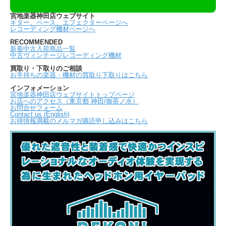
宮地楽器神田店ウェブサイト
ギター、ベース、エフェクターページへ
レコーディング機材ページへ
RECOMMENDED
新着中古入荷商品一覧
中古ヴィンテージレコーディング機材
買取り・下取りのご相談
お手持ちの楽器・機材の買取り下取りはこちら
インフォメーション
宮地楽器神田店ウェブサイトトップページ
お店へのアクセス（東京都 神田/御茶ノ水）
お問合せフォーム
Contact us (English)
お得情報満載のメルマガ購読申し込みはこちら