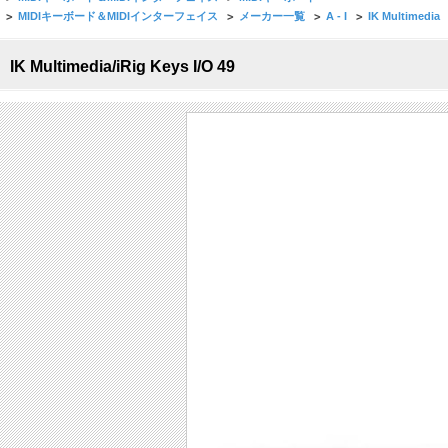
>
MIDIキーボード＆MIDIインターフェイス
>
メーカー一覧
>
A - I
>
IK Multimedia
IK Multimedia/iRig Keys I/O 49