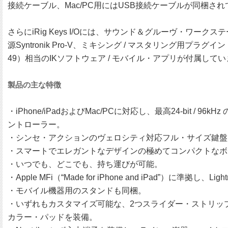
接続ケーブル、Mac/PC用にはUSB接続ケーブルが同梱
さらにiRig Keys I/Oには、サウンド＆グルーヴ・ワークステー
源Syntronik Pro-V、ミキシング / マスタリング用プラグイン・スイ
49）相当のIKソフトウェア / モバイル・アプリが付属し
製品の主な特徴
・iPhone/iPadおよびMac/PCに対応し、最高24-bi
ントローラー。
・シンセ・アクションのヴェロシティ対応フル・サイズ鍵盤を
・スマートでエレガントなデザインの極めてコンパクトなボ
・いつでも、どこでも、持ち運びが可能。
・Apple MFi（“Made for iPhone and iPad”）に準拠し、L
・モバイル機器用のスタンドも同梱。
・いずれもカスタマイズ可能な、2つスライダー・ストリッ
カラー・パッドを装備。