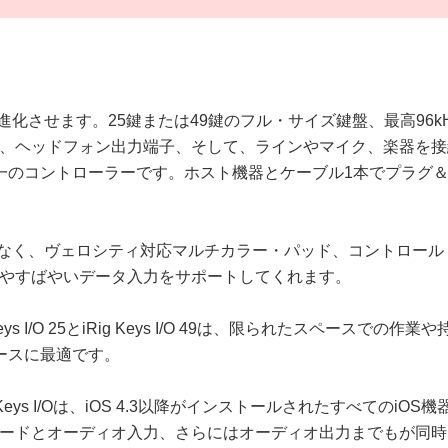
概念を進化させます。25鍵または49鍵のフル・サイズ鍵盤、最高96
、ヘッドフォン出力端子、そして、ラインやマイク、楽器を接
一のコントローラーです。ホスト機器とケーブル1本でプラグ
機能だけでなく、ヴェロシティ対応マルチカラー・パッド、コント
やすばやいデータ入力をサポートしてくれます。
s I/O 25とiRig Keys I/O 49は、限られたスペース
ースに最適です。
s I/Oは、iOS 4.3以降がインストールされたすべてのiOS機器に対応して
ードとオーディオ入力、さらにはオーディオ出力までもが同時にご利用い