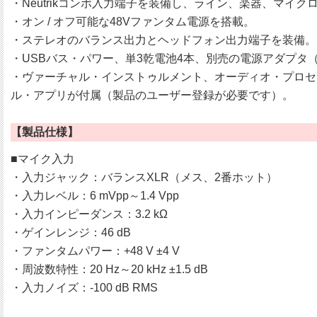
・Neutrikコンボ入力端子を装備し、ライン、楽器、マイ
・オン / オフ可能な48Vファンタム電源を搭載。
・ステレオのバランス出力とヘッドフォン出力端子を装備。
・USBバス・パワー、単3乾電池4本、別売の電源アダプタ
・ヴァーチャル・インストゥルメント、オーディオ・プロセッサーなど、総額約
ル・アプリが付属（製品のユーザー登録が必要です）。
【製品仕様】
■マイク入力
・入力ジャック：バランスXLR（メス、2番ホット）
・入力レベル：6 mVpp～1.4 Vpp
・入力インピーダンス：3.2 kΩ
・ゲインレンジ：46 dB
・ファンタムパワー：+48 V ±4 V
・周波数特性：20 Hz～20 kHz ±1.5 dB
・入力ノイズ：-100 dB RMS