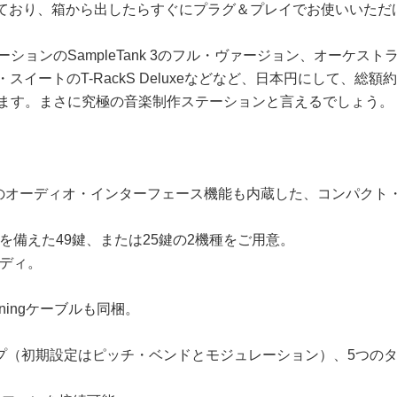
されており、箱から出したらすぐにプラグ＆プレイでお使いいただ
ションのSampleTank 3のフル・ヴァージョン、オーケストラ音源Mi
ートのT-RackS Deluxeなどなど、日本円にして、総額約77,000円（iR
ています。まさに究極の音楽制作ステーションと言えるでしょう。
t / 96kHz のオーディオ・インターフェース機能も内蔵した、コ
備えた49鍵、または25鍵の2機種をご用意。
ディ。
ightningケーブルも同梱。
プ（初期設定はピッチ・ベンドとモジュレーション）、5つの